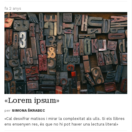
fa 2 anys
«Lorem ipsum»
per
SIMONA ŠKRABEC
«Cal desxifrar matisos i mirar la complexitat als ulls. Si els llibres
ens ensenyen res, és que no hi pot haver una lectura literal»