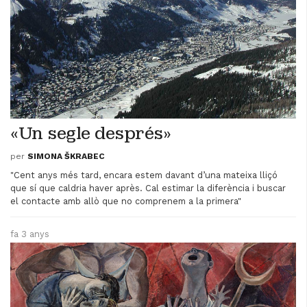
«Un segle després»
per
SIMONA ŠKRABEC
"Cent anys més tard, encara estem davant d’una mateixa lliçó
que sí que caldria haver après. Cal estimar la diferència i buscar
el contacte amb allò que no comprenem a la primera"
fa 3 anys