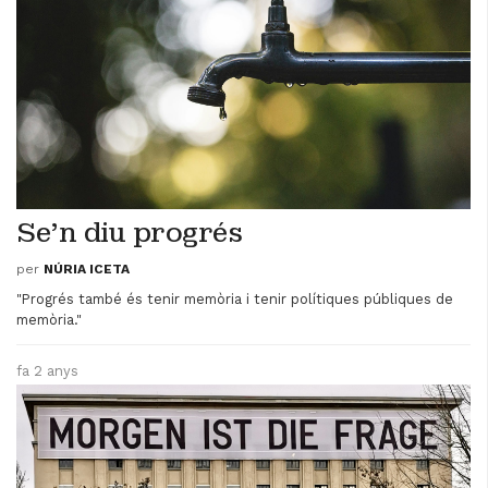
Se'n diu progrés
per
NÚRIA ICETA
"Progrés també és tenir memòria i tenir polítiques públiques de
memòria."
fa 2 anys