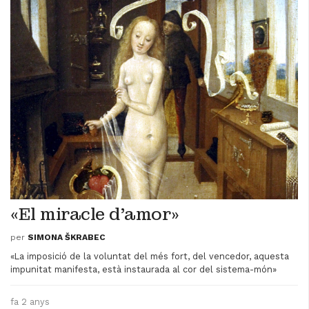
«El miracle d'amor»
per
SIMONA ŠKRABEC
«La imposició de la voluntat del més fort, del vencedor, aquesta
impunitat manifesta, està instaurada al cor del sistema-món»
fa 2 anys