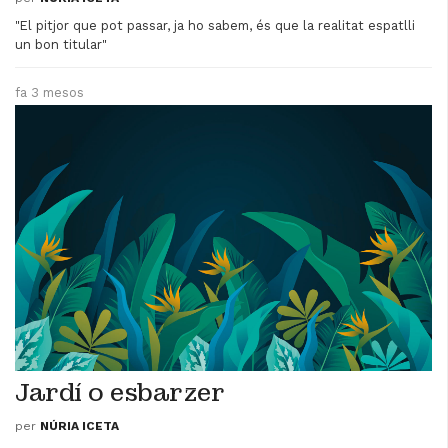
Videoteca
"El pitjor que pot passar, ja ho sabem, és que la realitat espatlli
un bon titular"
Termes legals
fa 3 mesos
Jardí o esbarzer
per
NÚRIA ICETA