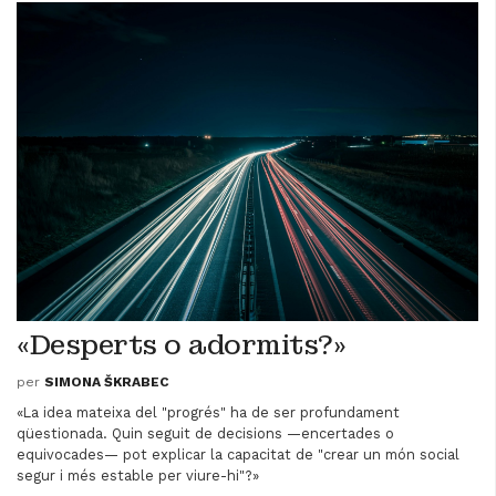
«Desperts o adormits?»
per
SIMONA ŠKRABEC
«La idea mateixa del "progrés" ha de ser profundament
qüestionada. Quin seguit de decisions —encertades o
equivocades— pot explicar la capacitat de "crear un món social
segur i més estable per viure-hi"?»