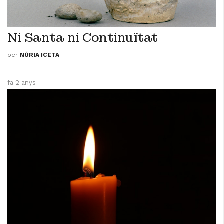
​Ni Santa ni Continuïtat
per
NÚRIA ICETA
fa 2 anys