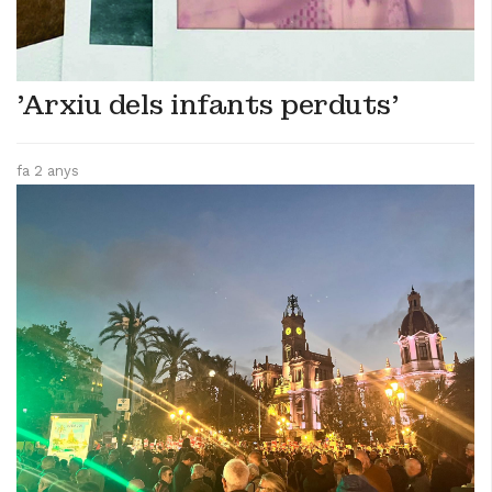
'Arxiu dels infants perduts'
fa 2 anys