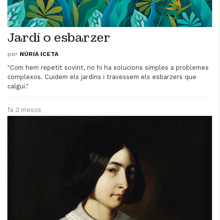
Jardí o esbarzer
per
NÚRIA ICETA
"Com hem repetit sovint, no hi ha solucions simples a problemes
complexos. Cuidem els jardins i travessem els esbarzers que
calgui."
fa 3 mesos