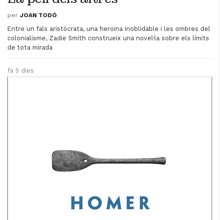
Videoteca
per
JOAN TODÓ
Termes legals
Entre un fals aristòcrata, una heroïna inoblidable i les ombres del
colonialisme, Zadie Smith construeix una novel·la sobre els límits
de tota mirada
fa 5 dies