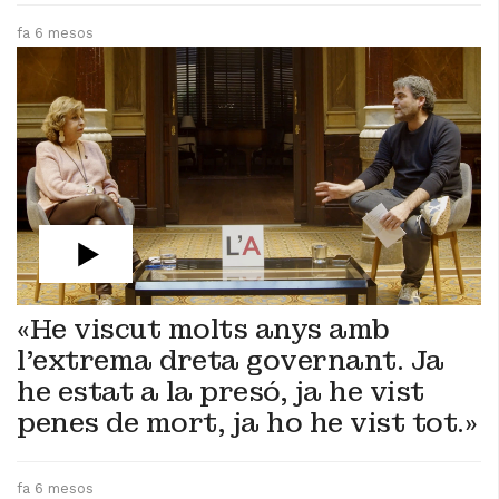
fa 6 mesos
«He viscut molts anys amb
l’extrema dreta governant. Ja
he estat a la presó, ja he vist
penes de mort, ja ho he vist tot.»
fa 6 mesos