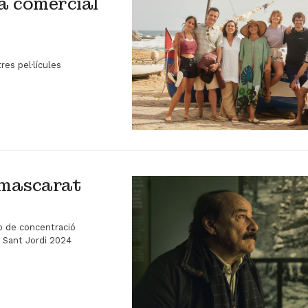
ma comercial
tres pel·lícules
mmascarat
mp de concentració
e Sant Jordi 2024