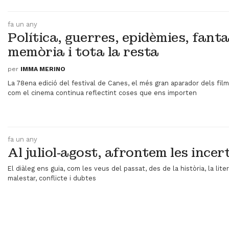
fa un any
Política, guerres, epidèmies, fant
memòria i tota la resta
per
IMMA MERINO
La 78ena edició del festival de Canes, el més gran aparador dels film
com el cinema continua reflectint coses que ens importen
fa un any
Al juliol‑agost, afrontem les incer
El diàleg ens guia, com les veus del passat, des de la història, la lite
malestar, conflicte i dubtes