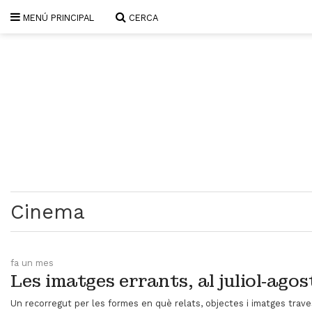
MENÚ PRINCIPAL
CERCA
SUBSCRIU-T'HI
PORTADA
QUI SOM
L'AVENÇ PAPER
PLECS D'HISTÒRIA LOCAL
LLIBRES
PUBLICITAT
AGENDA
VIDEOTECA
Cinema
Focus
Entrevistes
fa un mes
Actualitat
Les imatges errants, al juliol‑agos
El llibre de la setmana
Mirador
Un recorregut per les formes en què relats, objectes i imatges trav