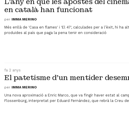
L’any en què les apostes del cine
en català han funcionat
per
IMMA MERINO
​Més enllà de 'Casa en flames' i 'El 47', calculades per a l’èxit, hi ha al
produïdes al país que paga la pena tenir en consideració
fa 2 anys
El patetisme d'un mentider dese
per
IMMA MERINO
Una nova aproximació a Enric Marco, que va fingir haver estat al ca
Flossenbürg, interpretat per Eduard Fernández, que rebrà la Creu d