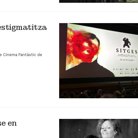
estigmatitza
 de Cinema Fantàstic de
se en