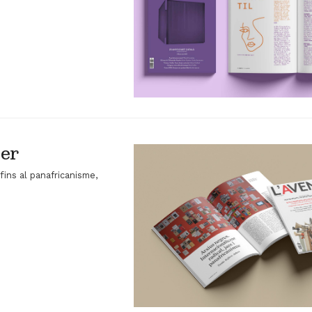
rer
ins al panafricanisme,