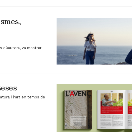
asmes,
s d’«autor», va mostrar
teses
ratura i l'art en temps de