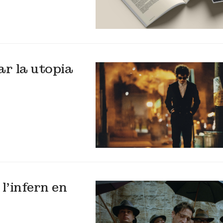
ar la utopia
l’infern en