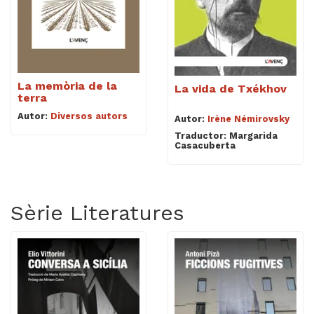
La memòria de la
La vida de Txékhov
terra
Autor:
Diversos autors
Autor:
Irène Némirovsky
Traductor: Margarida
Casacuberta
Sèrie Literatures