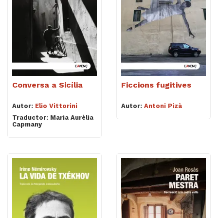
Conversa a Sicília
Ficcions fugitives
Autor:
Elio Vittorini
Autor:
Antoni Pizà
Traductor: Maria Aurèlia
Capmany