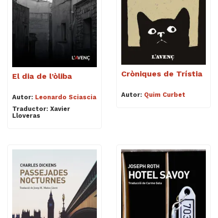
Cròniques de Trístia
El dia de l’òliba
Autor:
Quim Curbet
Autor:
Leonardo Sciascia
Traductor: Xavier
Lloveras