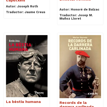
caputxins
Autor: Joseph Roth
Autor: Honoré de Balzac
Traductor: Jaume Creus
Traductor: Josep M.
Muñoz Lloret
La bèstia humana
Records de la
darrera carlinada