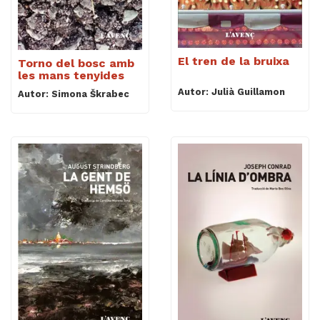
El tren de la bruixa
Torno del bosc amb
les mans tenyides
Autor: Julià Guillamon
Autor: Simona Škrabec