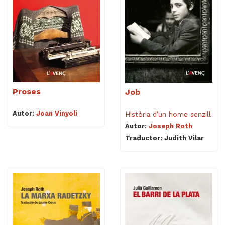
Proses
Job
Autor:
Joan Vinyoli
Història d’un home senzill
Autor:
Joseph Roth
Traductor: Judith Vilar