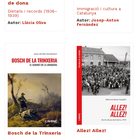
de dona
Immigració i cultura a
Dietaris i records (1936–
Catalunya
1939)
Autor:
Josep-Anton
Autor:
Llúcia Oliva
Fernàndez
Allez! Allez!
Bosch de la Trinxeria