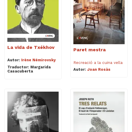
La vida de Txékhov
Paret mestra
Autor:
Irène Némirovsky
Recreació a la cuina vella
Traductor: Margarida
Autor:
Joan Rosàs
Casacuberta