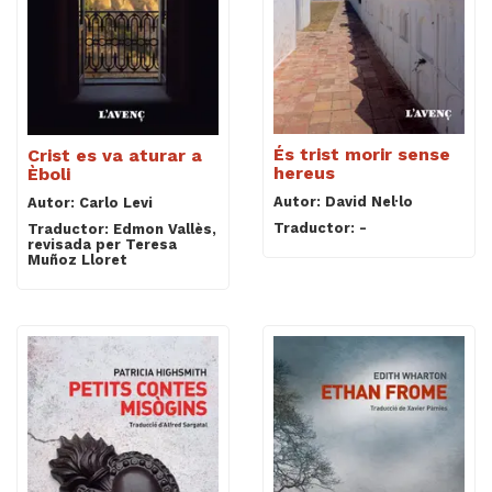
És trist morir sense
Crist es va aturar a
hereus
Èboli
Autor: David Nel·lo
Autor: Carlo Levi
Traductor: -
Traductor: Edmon Vallès,
revisada per Teresa
Muñoz Lloret