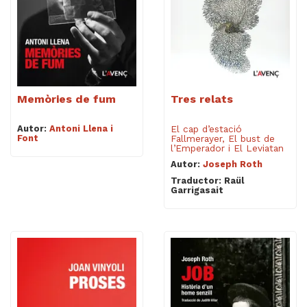
Memòries de fum
Tres relats
Autor:
Antoni Llena i
El cap d’estació
Font
Fallmerayer, El bust de
l’Emperador i El Leviatan
Autor:
Joseph Roth
Traductor: Raül
Garrigasait