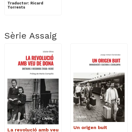
Traductor: Ricard
Torrents
Sèrie Assaig
Un origen buit
La revolució amb veu