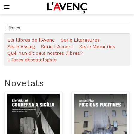
SUBSCRIU-T'HI
Llibres
PORTADA
Els llibres de l'Avenç
Sèrie Literatures
QUI SOM
Sèrie Assaig
Sèrie L'Accent
Sèrie Memòries
L'AVENÇ PAPER
Què han dit dels nostres llibres?
PLECS D'HISTÒRIA LOCAL
Llibres descatalogats
LLIBRES
PUBLICITAT
AGENDA
Novetats
VIDEOTECA
Focus
Entrevistes
Actualitat
El llibre de la setmana
Mirador