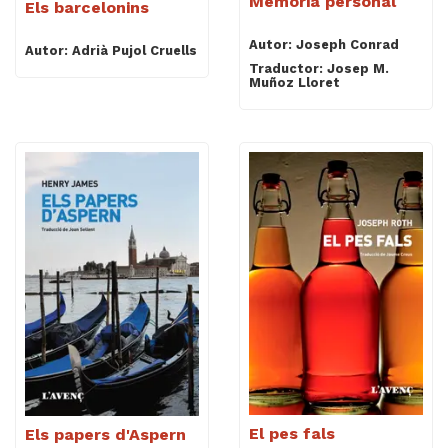
Memòria personal
Els barcelonins
Autor: Joseph Conrad
Autor: Adrià Pujol Cruells
Traductor: Josep M.
Muñoz Lloret
El pes fals
Els papers d'Aspern