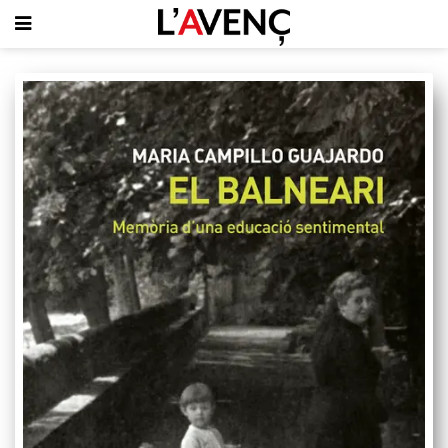
SUBSCRIU-T'HI
PORTADA
QUI SOM
L'AVENÇ PAPER
PLECS D'HISTÒRIA LOCAL
LLIBRES
PUBLICITAT
AGENDA
VIDEOTECA
Focus
Entrevistes
Actualitat
El llibre de la setmana
Mirador