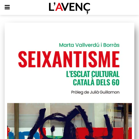
SUBSCRIU-T'HI
PORTADA
QUI SOM
L'AVENÇ PAPER
PLECS D'HISTÒRIA LOCAL
LLIBRES
PUBLICITAT
AGENDA
VIDEOTECA
Focus
Entrevistes
Actualitat
El llibre de la setmana
Mirador