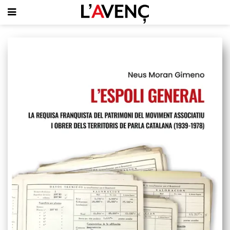
SUBSCRIU-T'HI
PORTADA
QUI SOM
L'AVENÇ PAPER
PLECS D'HISTÒRIA LOCAL
LLIBRES
PUBLICITAT
AGENDA
VIDEOTECA
Focus
Entrevistes
Actualitat
El llibre de la setmana
Mirador