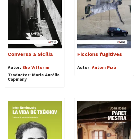
Conversa a Sicília
Ficcions fugitives
Autor:
Elio Vittorini
Autor:
Antoni Pizà
Traductor: Maria Aurèlia
Capmany