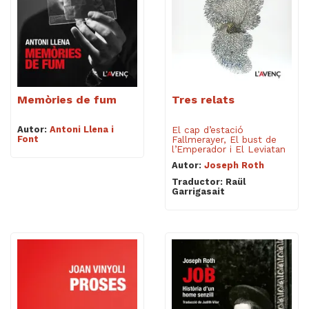
Memòries de fum
Tres relats
Autor:
Antoni Llena i
El cap d’estació
Font
Fallmerayer, El bust de
l’Emperador i El Leviatan
Autor:
Joseph Roth
Traductor: Raül
Garrigasait