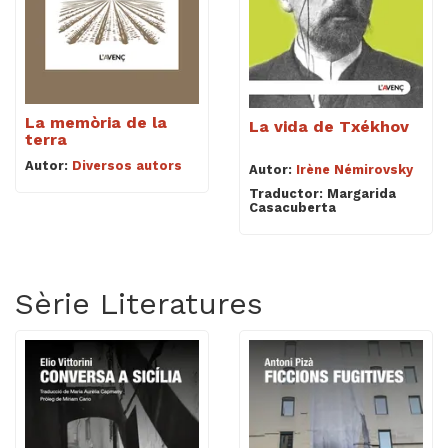
La memòria de la
La vida de Txékhov
terra
Autor:
Diversos autors
Autor:
Irène Némirovsky
Traductor: Margarida
Casacuberta
Sèrie Literatures