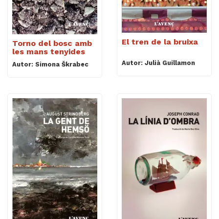
El tren de la bruixa
Torno del bosc amb
les mans tenyides
Autor: Julià Guillamon
Autor: Simona Škrabec