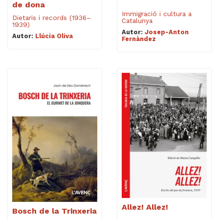
de dona
Immigració i cultura a
Dietaris i records (1936–
Catalunya
1939)
Autor:
Josep-Anton
Autor:
Llúcia Oliva
Fernàndez
Allez! Allez!
Bosch de la Trinxeria