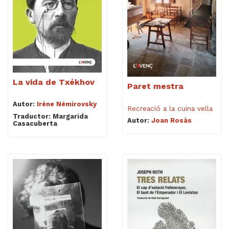
La vida de Txékhov
Paret mestra
Autor:
Irène Némirovsky
Recreació a la cuina vella
Traductor: Margarida
Autor:
Joan Rosàs
Casacuberta