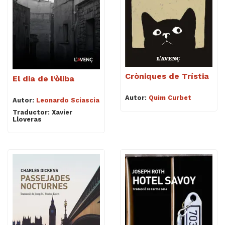
Cròniques de Trístia
El dia de l’òliba
Autor:
Quim Curbet
Autor:
Leonardo Sciascia
Traductor: Xavier
Lloveras