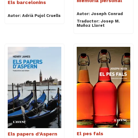
Memòria personal
Els barcelonins
Autor: Joseph Conrad
Autor: Adrià Pujol Cruells
Traductor: Josep M.
Muñoz Lloret
El pes fals
Els papers d'Aspern