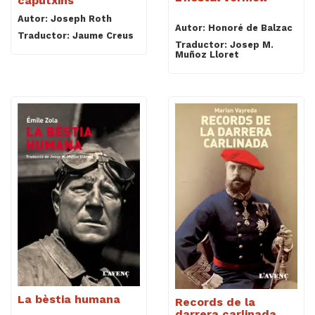
caputxins
Autor: Joseph Roth
Autor: Honoré de Balzac
Traductor: Jaume Creus
Traductor: Josep M.
Muñoz Lloret
La bèstia humana
Records de la
darrera carlinada