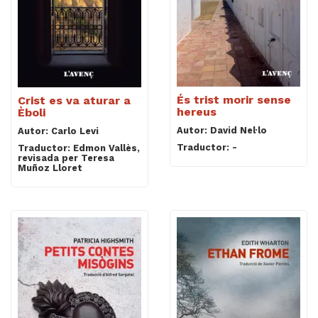
És trist morir sense
Crist es va aturar a
hereus
Èboli
Autor: David Nel·lo
Autor: Carlo Levi
Traductor: -
Traductor: Edmon Vallès,
revisada per Teresa
Muñoz Lloret