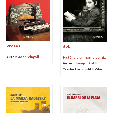
Proses
Job
Autor:
Joan Vinyoli
Història d’un home senzill
Autor:
Joseph Roth
Traductor: Judith Vilar