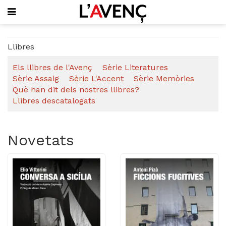
SUBSCRIU-T'HI
Llibres
PORTADA
Els llibres de l'Avenç
Sèrie Literatures
QUI SOM
Sèrie Assaig
Sèrie L'Accent
Sèrie Memòries
L'AVENÇ PAPER
Què han dit dels nostres llibres?
PLECS D'HISTÒRIA LOCAL
Llibres descatalogats
LLIBRES
PUBLICITAT
AGENDA
Novetats
VIDEOTECA
Focus
Entrevistes
Actualitat
El llibre de la setmana
Mirador