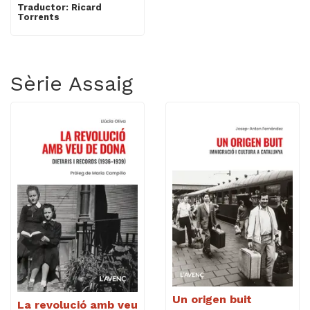
Traductor: Ricard
Torrents
Sèrie Assaig
Un origen buit
La revolució amb veu