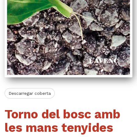
Videoteca
Termes legals
Descarregar coberta
Torno del bosc amb
les mans tenyides