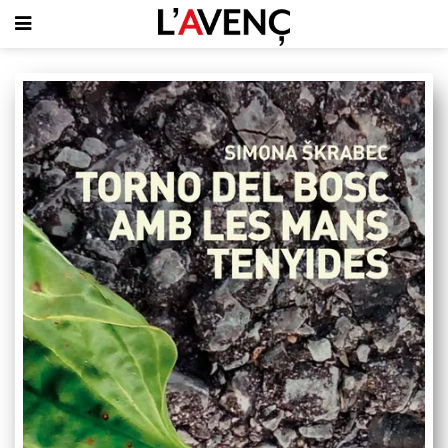
SUBSCRIU-T'HI
PORTADA
QUI SOM
L'AVENÇ PAPER
PLECS D'HISTÒRIA LOCAL
LLIBRES
PUBLICITAT
AGENDA
VIDEOTECA
Focus
Entrevistes
Actualitat
El llibre de la setmana
Mirador