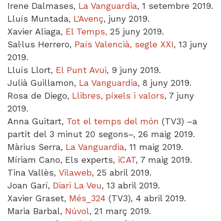
Irene Dalmases,
La Vanguardia
, 1 setembre 2019.
Lluís Muntada,
L'Avenç
, juny 2019.
Xavier Aliaga,
El Temps
,
25 juny 2019.
Sal·lus Herrero,
País Valencià, segle XXI
, 13 juny
2019.
Lluís Llort,
El Punt Avui
, 9 juny 2019.
Julià Guillamon,
La Vanguardia
, 8 juny 2019.
Rosa de Diego,
Llibres, píxels i valors
, 7 juny
2019.
Anna Guitart,
Tot el temps del món
(TV3) –a
partit del 3 minut 20 segons–, 26 maig 2019.
Màrius Serra,
La Vanguardia
, 11 maig 2019.
Míriam Cano, Els experts,
iCAT
, 7 maig 2019.
Tina Vallès,
Vilaweb
, 25 abril 2019.
Joan Garí,
Diari La Veu
, 13 abril 2019.
Xavier Graset,
Més_324
(TV3), 4 abril 2019.
Maria Barbal,
Núvol
, 21 març 2019.