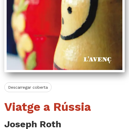
Videoteca
Termes legals
Descarregar coberta
Viatge a Rússia
Joseph Roth