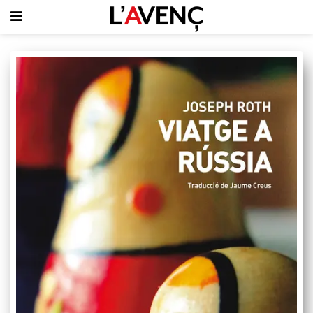
SUBSCRIU-T'HI
PORTADA
QUI SOM
L'AVENÇ PAPER
PLECS D'HISTÒRIA LOCAL
LLIBRES
PUBLICITAT
AGENDA
VIDEOTECA
Focus
Entrevistes
Actualitat
El llibre de la setmana
Mirador