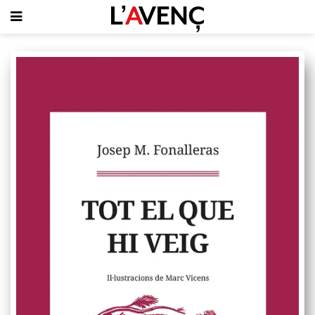
SUBSCRIU-T'HI
PORTADA
QUI SOM
L'AVENÇ PAPER
PLECS D'HISTÒRIA LOCAL
LLIBRES
PUBLICITAT
AGENDA
VIDEOTECA
Focus
Entrevistes
Actualitat
El llibre de la setmana
Mirador