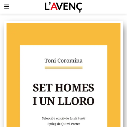
SUBSCRIU-T'HI
PORTADA
QUI SOM
L'AVENÇ PAPER
PLECS D'HISTÒRIA LOCAL
LLIBRES
PUBLICITAT
AGENDA
VIDEOTECA
Focus
Entrevistes
Actualitat
El llibre de la setmana
Mirador