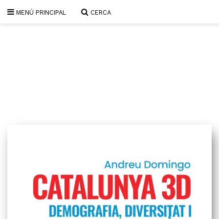
MENÚ PRINCIPAL
CERCA
SUBSCRIU-T'HI
PORTADA
QUI SOM
L'AVENÇ PAPER
PLECS D'HISTÒRIA LOCAL
LLIBRES
PUBLICITAT
AGENDA
VIDEOTECA
Focus
Entrevistes
Actualitat
El llibre de la setmana
Mirador