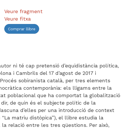
Veure fragment
Veure fitxa
Comprar llibre
utor ni té cap pretensió d’equidistància política,
ona i Cambrils del 17 d’agost de 2017 i
l Procés sobiranista català, per tres elements
mocràtica contemporània: els lligams entre la
itat poblacional que ha comportat la globalització
a dir, de quin és el subjecte polític de la
dascuna d’elles per una introducció de context
i “La matriu distòpica”), el llibre estudia la
a relació entre les tres qüestions. Per això,