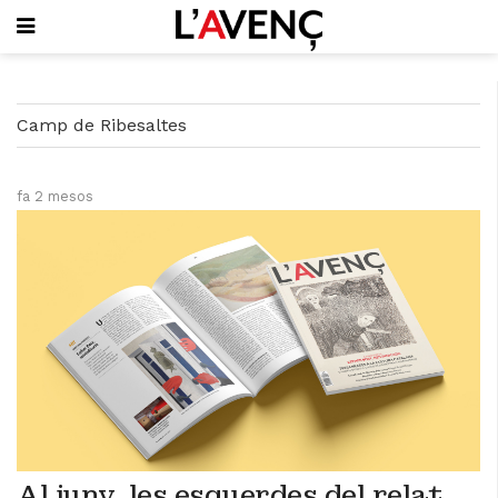
SUBSCRIU-T'HI
Camp de Ribesaltes
PORTADA
QUI SOM
L'AVENÇ PAPER
fa 2 mesos
PLECS D'HISTÒRIA LOCAL
LLIBRES
PUBLICITAT
AGENDA
VIDEOTECA
Focus
Entrevistes
Actualitat
El llibre de la setmana
Mirador
Al juny, les esquerdes del relat