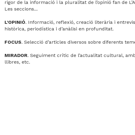
rigor de la informació i la pluralitat de l’opinió fan de 
Videoteca
Les seccions...
Termes legals
L’OPINIÓ
. Informació, reflexió, creació literària i entr
històrica, periodística i d’anàlisi en profunditat.
FOCUS
. Selecció d’articles diversos sobre diferents teme
MIRADOR
. Seguiment crític de l’actualitat cultural, amb
llibres, etc.