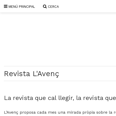
MENÚ PRINCIPAL
CERCA
SUBSCRIU-T'HI
PORTADA
QUI SOM
L'AVENÇ PAPER
PLECS D'HISTÒRIA LOCAL
LLIBRES
PUBLICITAT
AGENDA
Revista L'Avenç
VIDEOTECA
Focus
Entrevistes
La revista que cal llegir, la revista que
Actualitat
El llibre de la setmana
L’Avenç proposa cada mes una mirada pròpia sobre la reali
Mirador