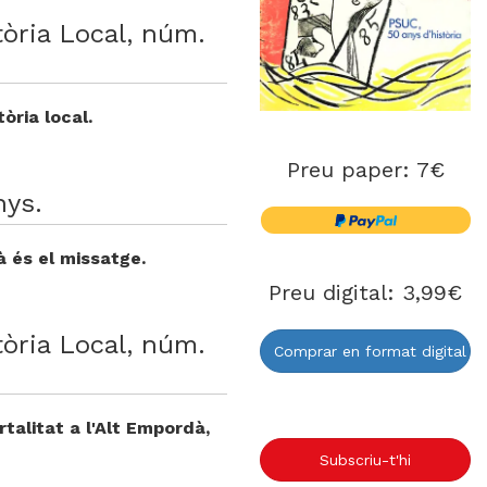
tòria Local, núm.
tòria local.
Preu paper: 7€
nys.
jà és el missatge.
Preu digital: 3,99€
tòria Local, núm.
Comprar en format digital
rtalitat a l'Alt Empordà,
Subscriu-t'hi