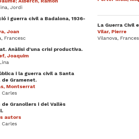
 Jaume; Alberch, Ramon
ina, Jordi
ió i guerra civil a Badalona, 1936-
La Guerra Civil 
ya, Joan
Vilar, Pierre
a, Francesc
Vilanova, France
rat. Anàlisi d'una crisi productiva.
ef, Joaquim
Lina
blica i la guerra civil a Santa
 de Gramenet.
as, Montserrat
, Carles
 de Granollers i del Vallès
l.
os autors
, Carles