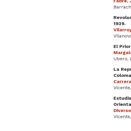
Fabre,
Barrach
Revoluc
1939.
Vilarro
Vilanov
El Prio
Margal
Ubero, 
La Repú
Coloma
Carrer
Vicente
Estudis
Orienta
Divers
Vicente