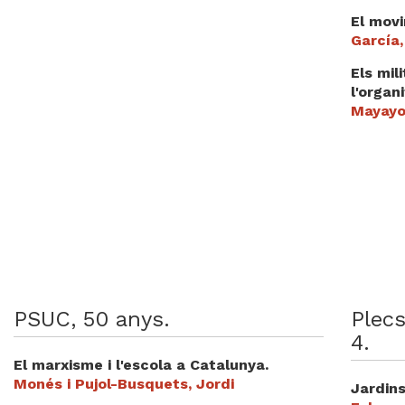
El mov
García
Els mil
l'organ
Mayayo
PSUC, 50 anys.
Plecs
4.
El marxisme i l'escola a Catalunya.
Monés i Pujol-Busquets, Jordi
Jardins