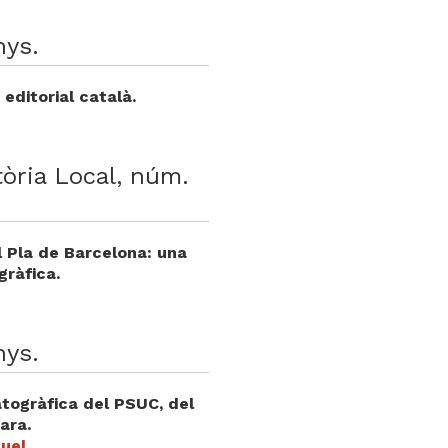
nys.
 editorial català.
tòria Local, núm.
l Pla de Barcelona: una
gràfica.
nys.
togràfica del PSUC, del
ara.
quel