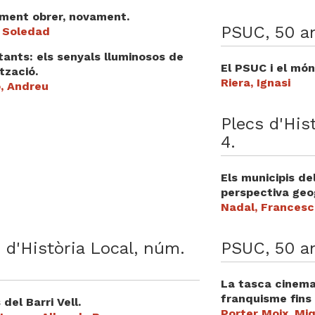
iment obrer, novament.
PSUC, 50 a
, Soledad
itants: els senyals lluminosos de
El PSUC i el món
ització.
Riera, Ignasi
, Andreu
Plecs d'His
4.
Els municipis de
perspectiva geo
Nadal, Francesc
 d'Història Local, núm.
PSUC, 50 a
La tasca cinema
franquisme fins 
 del Barri Vell.
Porter Moix, Mi