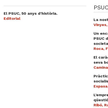
Videoteca
PSUC
El PSUC, 50 anys d'història.
Termes legals
Editorial
La nost
Vinyes,
Un encà
PSUC di
societa
Roca, 
El carà
seva bo
Camina
Pràctic
sociali
Espasa
L'empre
qüestió
Ribó, R