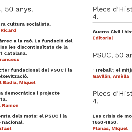
, 50 anys.
Plecs d'His
4.
ra cultura socialista.
 Ricard
Guerra Civil i his
Editorial
rrec a la raó. La fundació del
ns les discontinuïtats de la
t catalana.
PSUC, 50 a
Francesc
cter fundacional del PSUC i la
"Treball", el mit
lxevització.
Gavilán, Amèlia
l Badia, Miquel
Plecs d'His
a democràtica i projecte
sta.
4.
, Ramon
mta dels mots: el PSUC i la
Les crisis de mo
 nacional.
1650-1850.
afael
Planas, Miquel