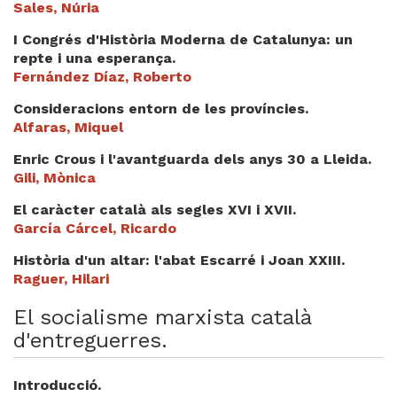
Sales, Núria
Videoteca
I Congrés d'Història Moderna de Catalunya: un
Termes legals
repte i una esperança.
Fernández Díaz, Roberto
Consideracions entorn de les províncies.
Alfaras, Miquel
Enric Crous i l'avantguarda dels anys 30 a Lleida.
Gili, Mònica
El caràcter català als segles XVI i XVII.
García Cárcel, Ricardo
Història d'un altar: l'abat Escarré i Joan XXIII.
Raguer, Hilari
El socialisme marxista català
d'entreguerres.
Introducció.