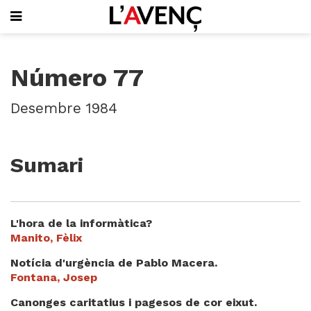
SUBSCRIU-T'HI
Número 77
PORTADA
QUI SOM
Desembre 1984
L'AVENÇ PAPER
PLECS D'HISTÒRIA LOCAL
LLIBRES
Sumari
PUBLICITAT
AGENDA
VIDEOTECA
L'hora de la informàtica?
Focus
Manito, Fèlix
Entrevistes
Notícia d'urgència de Pablo Macera.
Actualitat
Fontana, Josep
El llibre de la setmana
Canonges caritatius i pagesos de cor eixut.
Mirador