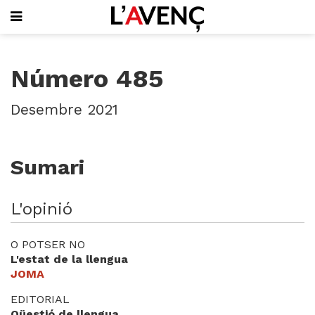
SUBSCRIU-T'HI
Número 485
PORTADA
QUI SOM
Desembre 2021
L'AVENÇ PAPER
PLECS D'HISTÒRIA LOCAL
LLIBRES
Sumari
PUBLICITAT
AGENDA
VIDEOTECA
L'opinió
Focus
O POTSER NO
Entrevistes
L'estat de la llengua
Actualitat
JOMA
El llibre de la setmana
EDITORIAL
Mirador
Qüestió de llengua