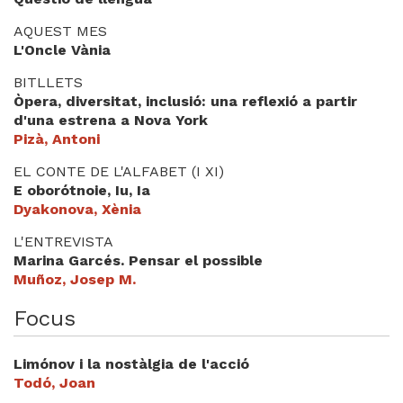
Videoteca
AQUEST MES
L'Oncle Vània
Termes legals
BITLLETS
Òpera, diversitat, inclusió: una reflexió a partir
d'una estrena a Nova York
Pizà, Antoni
EL CONTE DE L'ALFABET (I XI)
E oborótnoie, Iu, Ia
Dyakonova, Xènia
L'ENTREVISTA
Marina Garcés. Pensar el possible
Muñoz, Josep M.
Focus
Limónov i la nostàlgia de l'acció
Todó, Joan