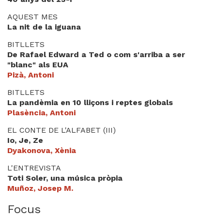
Videoteca
AQUEST MES
La nit de la iguana
Termes legals
BITLLETS
De Rafael Edward a Ted o com s'arriba a ser
"blanc" als EUA
Pizà, Antoni
BITLLETS
La pandèmia en 10 lliçons i reptes globals
Plasència, Antoni
EL CONTE DE L'ALFABET (III)
Io, Je, Ze
Dyakonova, Xènia
L'ENTREVISTA
Toti Soler, una música pròpia
Muñoz, Josep M.
Focus