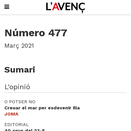
SUBSCRIU-T'HI
Número 477
PORTADA
QUI SOM
Març 2021
L'AVENÇ PAPER
PLECS D'HISTÒRIA LOCAL
LLIBRES
Sumari
PUBLICITAT
AGENDA
VIDEOTECA
L'opinió
Focus
O POTSER NO
Entrevistes
Creuar el mar per esdevenir illa
Actualitat
JOMA
El llibre de la setmana
EDITORIAL
Mirador
40 anys del 23-F