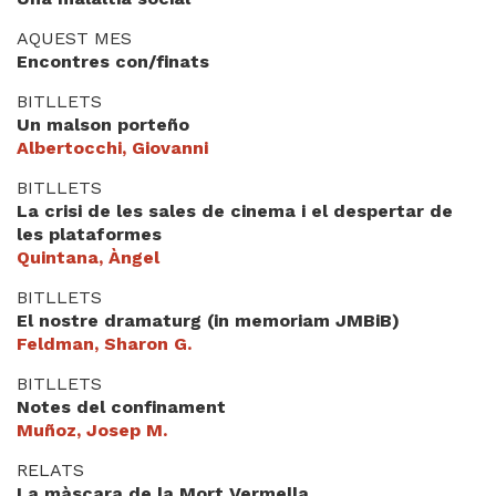
Videoteca
AQUEST MES
Encontres con/finats
Termes legals
BITLLETS
Un malson porteño
Albertocchi, Giovanni
BITLLETS
La crisi de les sales de cinema i el despertar de
les plataformes
Quintana, Àngel
BITLLETS
El nostre dramaturg (in memoriam JMBiB)
Feldman, Sharon G.
BITLLETS
Notes del confinament
Muñoz, Josep M.
RELATS
La màscara de la Mort Vermella