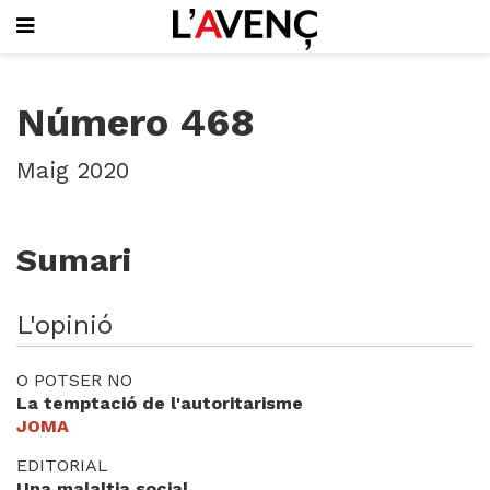
SUBSCRIU-T'HI
Número 468
PORTADA
QUI SOM
Maig 2020
L'AVENÇ PAPER
PLECS D'HISTÒRIA LOCAL
LLIBRES
Sumari
PUBLICITAT
AGENDA
VIDEOTECA
L'opinió
Focus
O POTSER NO
Entrevistes
La temptació de l'autoritarisme
Actualitat
JOMA
El llibre de la setmana
EDITORIAL
Mirador
Una malaltia social