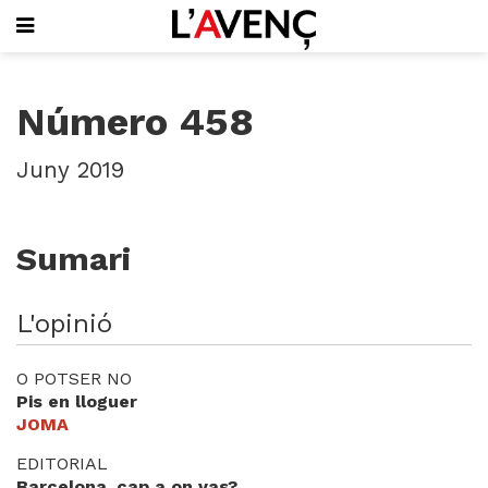
SUBSCRIU-T'HI
Número 458
PORTADA
QUI SOM
Juny 2019
L'AVENÇ PAPER
PLECS D'HISTÒRIA LOCAL
LLIBRES
Sumari
PUBLICITAT
AGENDA
VIDEOTECA
L'opinió
Focus
O POTSER NO
Entrevistes
Pis en lloguer
Actualitat
JOMA
El llibre de la setmana
EDITORIAL
Mirador
Barcelona, cap a on vas?