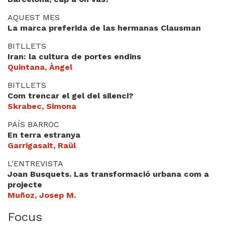
Videoteca
AQUEST MES
La marca preferida de las hermanas Clausman
Termes legals
BITLLETS
Iran: la cultura de portes endins
Quintana, Àngel
BITLLETS
Com trencar el gel del silenci?
Skrabec, Simona
PAÍS BARROC
En terra estranya
Garrigasait, Raül
L'ENTREVISTA
Joan Busquets. Las transformació urbana com a
projecte
Muñoz, Josep M.
Focus