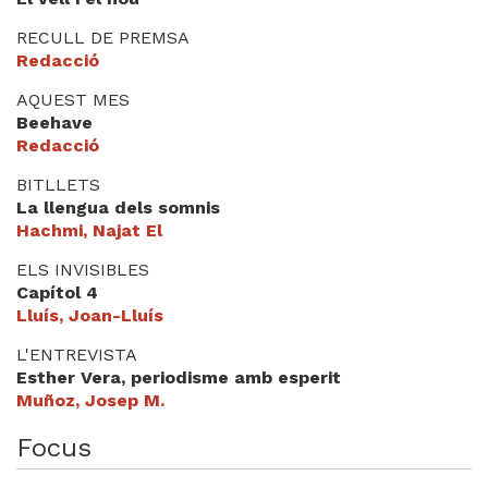
Videoteca
RECULL DE PREMSA
Redacció
Termes legals
AQUEST MES
Beehave
Redacció
BITLLETS
La llengua dels somnis
Hachmi, Najat El
ELS INVISIBLES
Capítol 4
Lluís, Joan-Lluís
L'ENTREVISTA
Esther Vera, periodisme amb esperit
Muñoz, Josep M.
Focus