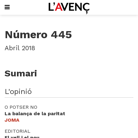
SUBSCRIU-T'HI
Número 445
PORTADA
QUI SOM
Abril 2018
L'AVENÇ PAPER
PLECS D'HISTÒRIA LOCAL
LLIBRES
Sumari
PUBLICITAT
AGENDA
VIDEOTECA
L'opinió
Focus
O POTSER NO
Entrevistes
La balança de la paritat
Actualitat
JOMA
El llibre de la setmana
EDITORIAL
Mirador
El vell i el nou