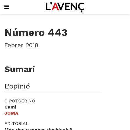
SUBSCRIU-T'HI
Número 443
PORTADA
QUI SOM
Febrer 2018
L'AVENÇ PAPER
PLECS D'HISTÒRIA LOCAL
LLIBRES
Sumari
PUBLICITAT
AGENDA
VIDEOTECA
L'opinió
Focus
O POTSER NO
Entrevistes
Camí
Actualitat
JOMA
El llibre de la setmana
EDITORIAL
Mirador
Més rics o menys desiguals?