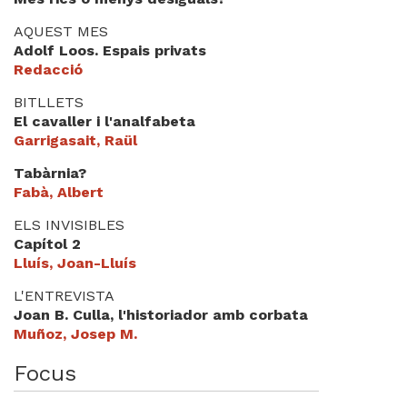
Videoteca
AQUEST MES
Adolf Loos. Espais privats
Termes legals
Redacció
BITLLETS
El cavaller i l'analfabeta
Garrigasait, Raül
Tabàrnia?
Fabà, Albert
ELS INVISIBLES
Capítol 2
Lluís, Joan-Lluís
L'ENTREVISTA
Joan B. Culla, l'historiador amb corbata
Muñoz, Josep M.
Focus