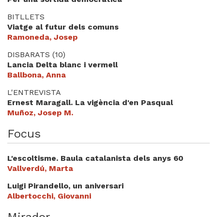
Videoteca
BITLLETS
Viatge al futur dels comuns
Termes legals
Ramoneda, Josep
DISBARATS (10)
Lancia Delta blanc i vermell
Ballbona, Anna
L'ENTREVISTA
Ernest Maragall. La vigència d'en Pasqual
Muñoz, Josep M.
Focus
L'escoltisme. Baula catalanista dels anys 60
Vallverdú, Marta
Luigi Pirandello, un aniversari
Albertocchi, Giovanni