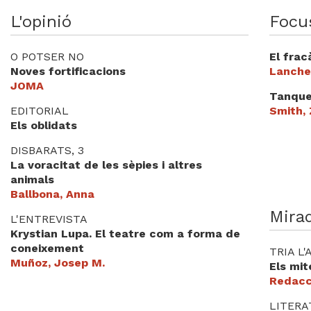
Videoteca
L'opinió
Focu
Termes legals
O POTSER NO
El frac
Noves fortificacions
Lanche
JOMA
Tanques
EDITORIAL
Smith,
Els oblidats
DISBARATS, 3
La voracitat de les sèpies i altres
animals
Ballbona, Anna
Mira
L'ENTREVISTA
Krystian Lupa. El teatre com a forma de
coneixement
TRIA L
Muñoz, Josep M.
Els mit
Redacc
LITER