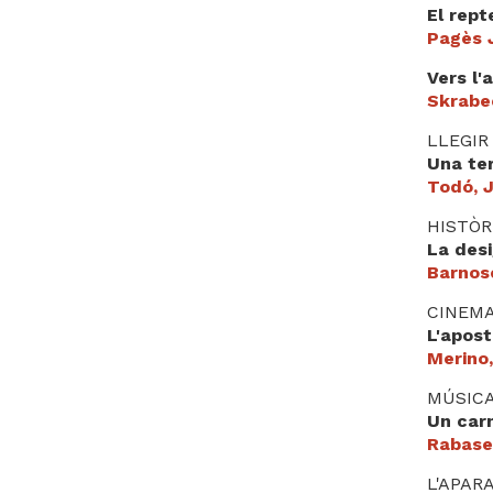
El rept
Pagès 
Vers l'
Skrabe
LLEGIR
Una te
Todó, 
HISTÒR
La desi
Barnose
CINEM
L'apos
Merino
MÚSIC
Un carn
Rabase
L'APAR