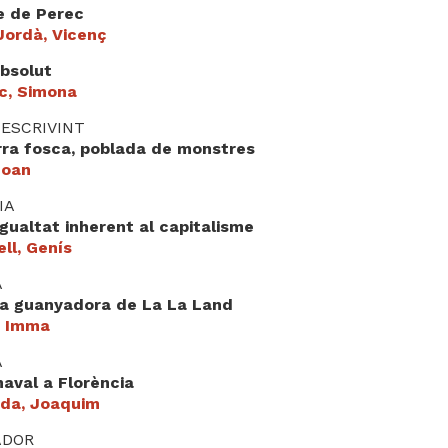
e de Perec
Jordà, Vicenç
absolut
c, Simona
 ESCRIVINT
rra fosca, poblada de monstres
Joan
IA
gualtat inherent al capitalisme
ll, Genís
A
ta guanyadora de La La Land
, Imma
A
aval a Florència
da, Joaquim
ADOR