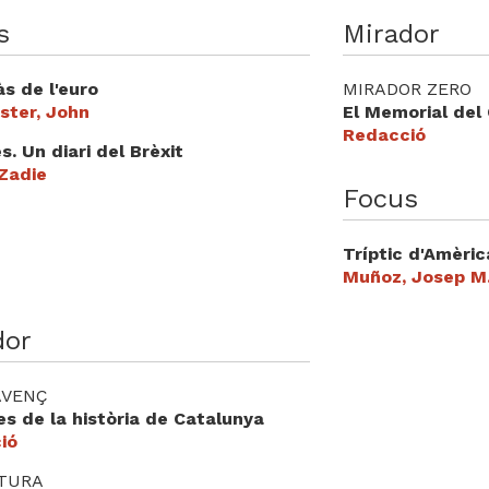
s
Mirador
às de l'euro
MIRADOR ZERO
ster, John
El Memorial del
Redacció
. Un diari del Brèxit
 Zadie
Focus
Tríptic d'Amèric
Muñoz, Josep M
dor
'AVENÇ
es de la història de Catalunya
ió
ATURA