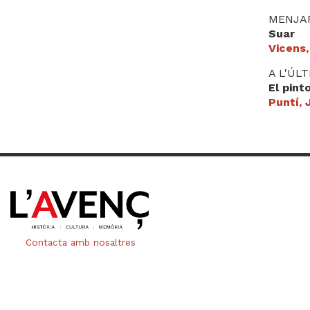
MENJA
Suar
Vicens
A L'ÚL
El pint
Puntí, 
Contacta amb nosaltres