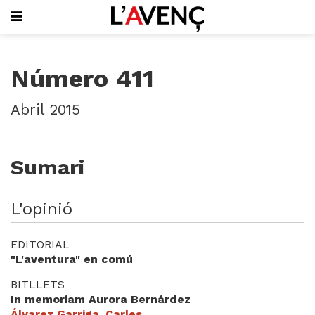
SUBSCRIU-T'HI
Número 411
PORTADA
QUI SOM
Abril 2015
L'AVENÇ PAPER
PLECS D'HISTÒRIA LOCAL
LLIBRES
Sumari
PUBLICITAT
AGENDA
VIDEOTECA
L'opinió
Focus
EDITORIAL
Entrevistes
"L'aventura" en comú
Actualitat
BITLLETS
El llibre de la setmana
In memoriam Aurora Bernárdez
Mirador
Álvarez Garriga, Carles