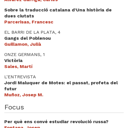
Videoteca
Sobre la traducció catalana d'Una història de
dues ciutats
Termes legals
Parcerisas, Francesc
EL BARRI DE LA PLATA, 4
Gangs del Poblenou
Guillamon, Julià
ONZE GERMANS, 1
Victòria
Sales, Martí
L'ENTREVISTA
Jordi Maluquer de Motes: el passat, profeta del
futur
Muñoz, Josep M.
Focus
Per què ens convé estudiar revolució russa?
Fontana, Josep