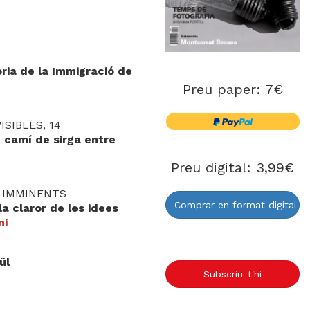
ria de la Immigració de
Preu paper: 7€
ISIBLES, 14
: camí de sirga entre
Preu digital: 3,99€
 IMMINENTS
Comprar en format digital
la claror de les idees
ni
ül
Subscriu-t'hi