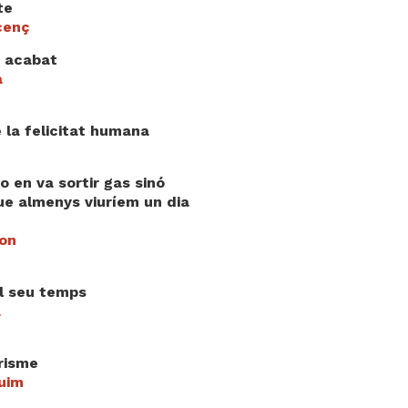
te
cenç
a acabat
a
 la felicitat humana
o en va sortir gas sinó
ue almenys viuríem un dia
mon
el seu temps
a
erisme
uim