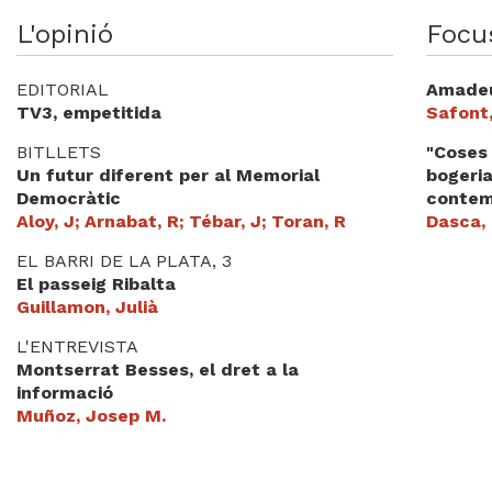
Videoteca
L'opinió
Focu
Termes legals
EDITORIAL
Amadeu
TV3, empetitida
Safont
BITLLETS
"Coses 
Un futur diferent per al Memorial
bogeria
Democràtic
contem
Aloy, J; Arnabat, R; Tébar, J; Toran, R
Dasca,
EL BARRI DE LA PLATA, 3
El passeig Ribalta
Guillamon, Julià
L'ENTREVISTA
Montserrat Besses, el dret a la
informació
Muñoz, Josep M.