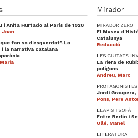
s
Mirador
 i Anita Hurtado al París de 1920
MIRADOR ZERO
, Joan
El Museu d'Histò
Catalunya
que fan so d'esquerdat". La
Redacció
 i la narrativa catalana
porània
LES CIUTATS INV
 Maria
La riera de Rubí
polígons
Andreu, Marc
PROTAGONISTES
Jordi Graupera, 
Pons, Pere Anto
LLAPIS I SOFÀ
Entre Berlín i Se
Ollé, Manel
LITERATURA