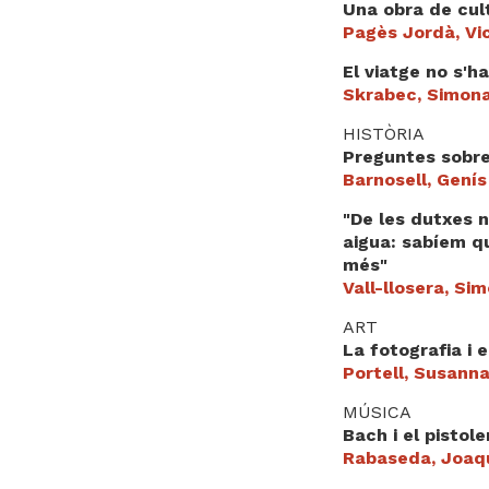
Una obra de cul
Pagès Jordà, Vi
El viatge no s'h
Skrabec, Simon
HISTÒRIA
Preguntes sobre
Barnosell, Genís
"De les dutxes n
aigua: sabíem q
més"
Vall-llosera, Si
ART
La fotografia i 
Portell, Susann
MÚSICA
Bach i el pistol
Rabaseda, Joaq