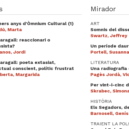
s
Mirador
mers anys d'Òmnium Cultural (1)
ART
dú, Marta
Somnis del diss
Swartz, Jeffrey
ragall: reaccionari o
ssista?
Un període daura
anos, Jordi
Portell, Susann
ragall: poeta extasiat,
LITERATURA
ectual conscient, polític frustrat
Una radiografia
berta, Margarida
Pagès Jordà, Vi
Per vint-i-cinc d
Skrabec, Simon
HISTÒRIA
Els Segadors, d
Barnosell, Genís
TRAIENT LA POL