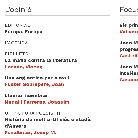
Videoteca
L'opinió
Focu
Termes legals
EDITORIAL
Els pri
Europa, Europa
Vallver
L'AGENDA
Joan Ma
progre
BITLLETS
Castell
La màfia contra la literatura
Lozano, Vicenç
Joan Ma
intel·l
Una englantina per a avui
Casacu
Fuster Sobrepere, Joan
Llaurar i sembrar
Nadal i Farreras, Joaquim
UT PICTURA POESIS, 11
Història de molt artificiós ciutadà
d'Anvers
Fonalleras, Josep M.