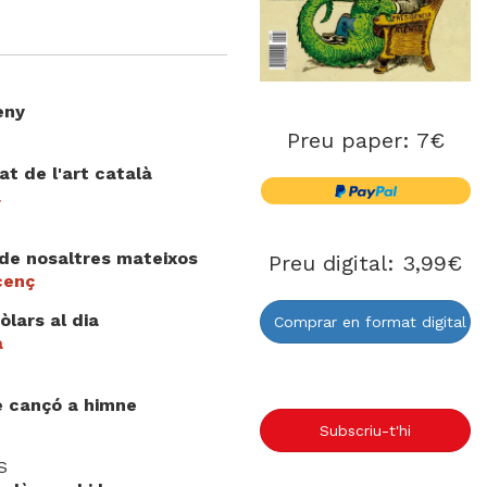
eny
Preu paper: 7€
t de l'art català
a
 de nosaltres mateixos
Preu digital: 3,99€
cenç
òlars al dia
Comprar en format digital
a
e cançó a himne
Subscriu-t'hi
S