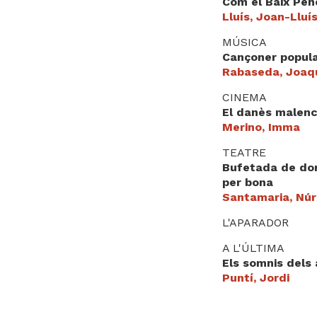
Com el Baix Pene
Lluís, Joan-Lluí
MÚSICA
Cançoner popul
Rabaseda, Joaq
CINEMA
El danès malenc
Merino, Imma
TEATRE
Bufetada de don
per bona
Santamaria, Núr
L'APARADOR
A L'ÚLTIMA
Els somnis dels 
Puntí, Jordi