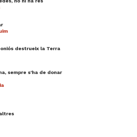
dès, no hi ha res
s
ar
uim
oniós destrueix la Terra
a, sempre s'ha de donar
ia
altres