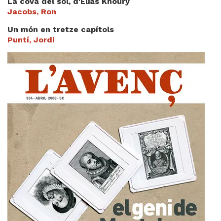
La cova del sol, d'Elias Khoury
Jacobs, Ron
Un món en tretze capítols
Puntí, Jordi