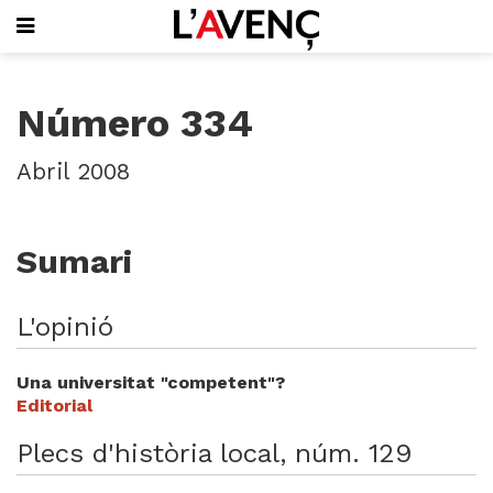
SUBSCRIU-T'HI
Número 334
PORTADA
QUI SOM
Abril 2008
L'AVENÇ PAPER
PLECS D'HISTÒRIA LOCAL
LLIBRES
Sumari
PUBLICITAT
AGENDA
VIDEOTECA
L'opinió
Focus
Una universitat "competent"?
Entrevistes
Editorial
Actualitat
Plecs d'història local, núm. 129
El llibre de la setmana
Mirador