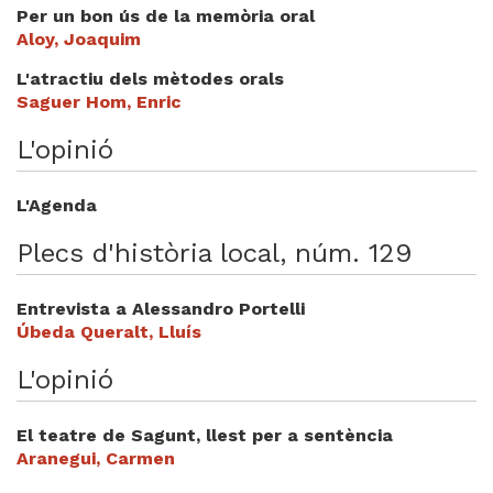
Videoteca
Per un bon ús de la memòria oral
Aloy, Joaquim
Termes legals
L'atractiu dels mètodes orals
Saguer Hom, Enric
L'opinió
L'Agenda
Plecs d'història local, núm. 129
Entrevista a Alessandro Portelli
Úbeda Queralt, Lluís
L'opinió
El teatre de Sagunt, llest per a sentència
Aranegui, Carmen