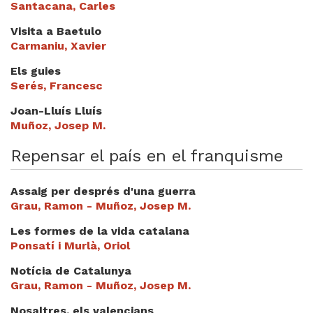
Santacana, Carles
Videoteca
Visita a Baetulo
Termes legals
Carmaniu, Xavier
Els guies
Serés, Francesc
Joan-Lluís Lluís
Muñoz, Josep M.
Repensar el país en el franquisme
Assaig per després d'una guerra
Grau, Ramon - Muñoz, Josep M.
Les formes de la vida catalana
Ponsatí i Murlà, Oriol
Notícia de Catalunya
Grau, Ramon - Muñoz, Josep M.
Nosaltres, els valencians