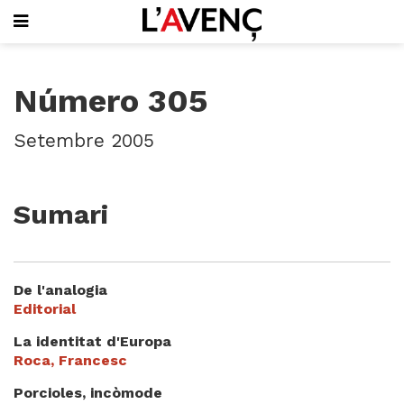
SUBSCRIU-T'HI
Número 305
PORTADA
QUI SOM
Setembre 2005
L'AVENÇ PAPER
PLECS D'HISTÒRIA LOCAL
LLIBRES
Sumari
PUBLICITAT
AGENDA
VIDEOTECA
De l'analogia
Focus
Editorial
Entrevistes
La identitat d'Europa
Actualitat
Roca, Francesc
El llibre de la setmana
Porcioles, incòmode
Mirador