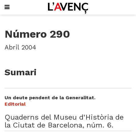
SUBSCRIU-T'HI
Número 290
PORTADA
QUI SOM
Abril 2004
L'AVENÇ PAPER
PLECS D'HISTÒRIA LOCAL
LLIBRES
Sumari
PUBLICITAT
AGENDA
VIDEOTECA
Un deute pendent de la Generalitat.
Focus
Editorial
Entrevistes
Quaderns del Museu d'Història de
Actualitat
la Ciutat de Barcelona, núm. 6.
El llibre de la setmana
Mirador