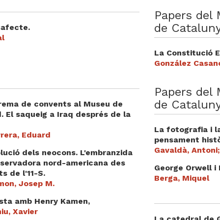
Papers del 
de Cataluny
safecte.
al
La Constitució 
González Casano
Papers del 
de Cataluny
crema de convents al Museu de
 El saqueig a Iraq després de la
La fotografia i 
rrera, Eduard
pensament histò
Gavaldà, Antoni;
lució dels neocons. L'embranzida
servadora nord-americana des
George Orwell i
ts de l'11-S.
Berga, Miquel
imon, Josep M.
ista amb Henry Kamen,
iu, Xavier
La catedral de G