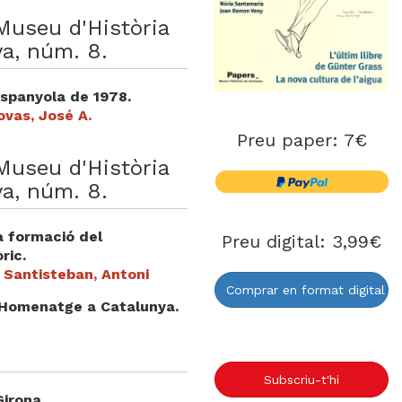
Museu d'Història
a, núm. 8.
Espanyola de 1978.
vas, José A.
Preu paper: 7€
Museu d'Història
a, núm. 8.
la formació del
Preu digital: 3,99€
ric.
 Santisteban, Antoni
Comprar en format digital
 Homenatge a Catalunya.
Subscriu-t'hi
irona.