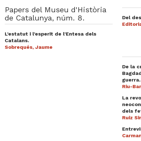
Videoteca
Papers del Museu d'Història
de Catalunya, núm. 8.
Del de
Termes legals
Editori
L'estatut i l'esperit de l'Entesa dels
Catalans.
Sobrequés, Jaume
De la 
Bagdad.
guerra.
Riu-Ba
La revo
neocon
dels fe
Ruiz S
Entrev
Carman