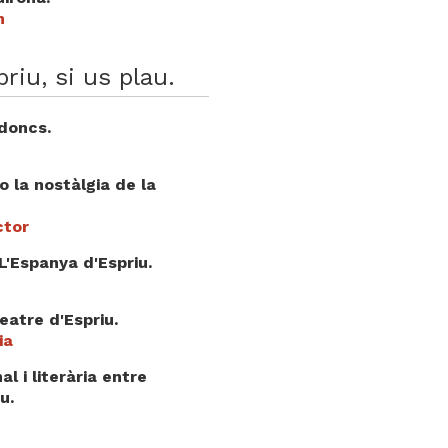
m
riu, si us plau.
 doncs.
o la nostàlgia de la
ctor
 L'Espanya d'Espriu.
eatre d'Espriu.
ia
l i literària entre
u.