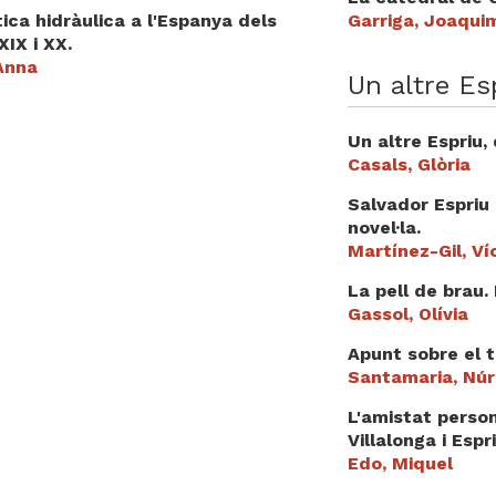
tica hidràulica a l'Espanya dels
Garriga, Joaqui
XIX i XX.
 Anna
Un altre Esp
Un altre Espriu,
Casals, Glòria
Salvador Espriu 
novel·la.
Martínez-Gil, Ví
La pell de brau.
Gassol, Olívia
Apunt sobre el t
Santamaria, Núr
L'amistat persona
Villalonga i Espri
Edo, Miquel