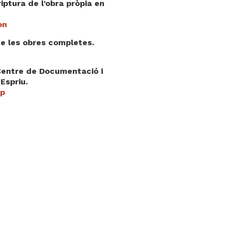
iptura de l'obra pròpia en
on
 de les obres completes.
Centre de Documentació i
Espriu.
ep