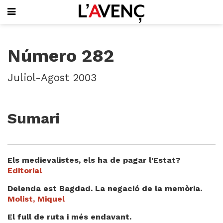
SUBSCRIU-T'HI
Número 282
PORTADA
QUI SOM
Juliol-Agost 2003
L'AVENÇ PAPER
PLECS D'HISTÒRIA LOCAL
LLIBRES
Sumari
PUBLICITAT
AGENDA
VIDEOTECA
Els medievalistes, els ha de pagar l'Estat?
Focus
Editorial
Entrevistes
Delenda est Bagdad. La negació de la memòria.
Actualitat
Molist, Miquel
El llibre de la setmana
El full de ruta i més endavant.
Mirador