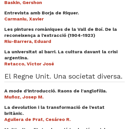
Baskin, Gershon
Videoteca
Entrevista amb Borja de Riquer.
Termes legals
Carmaniu, Xavier
Les pintures romàniques de la Vall de Boí. De la
reconeixença a l'extracció (1904-1923)
Riu-Barrera, Eduard
La universitat al barri. La cultura davant la crisi
argentina.
Retacco, Víctor José
El Regne Unit. Una societat diversa.
A mode d'introducció. Raons de l'anglofília.
Muñoz, Josep M.
La devolution i la transformació de l'estat
britànic.
Aguilera de Prat, Cesáreo R.