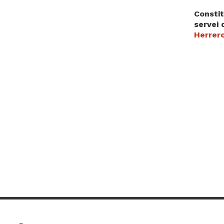
Constit
servei 
Herrero