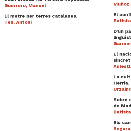
Muñoz,
Guerrero, Manuel
El conf
El metre per terres catalanes.
Batista
Ten, Antoni
D'un pa
lingüís
Garmen
El naci
sincret
Aulesti
La cult
Herria.
Urzain
Sobre e
de Mad
Batista
Els cam
Segura