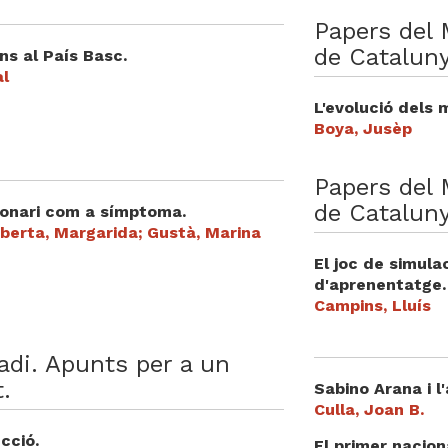
Papers del 
de Cataluny
ns al País Basc.
al
L'evolució dels m
Boya, Jusèp
Papers del 
de Cataluny
ionari com a símptoma.
berta, Margarida; Gustà, Marina
El joc de simula
d'aprenentatge.
Campins, Lluís
adi. Apunts per a un
.
Sabino Arana i l
Culla, Joan B.
cció.
El primer nacio