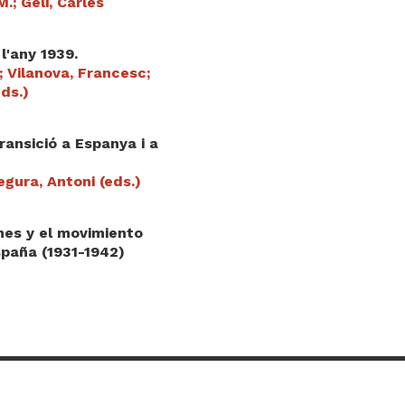
.; Geli, Carles
l'any 1939.
 Vilanova, Francesc;
eds.)
ansició a Espanya i a
egura, Antoni (eds.)
nes y el movimiento
paña (1931-1942)