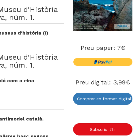
Museu d'Història
a, núm. 1.
useus d'història (I)
Preu paper: 7€
Museu d'Història
a, núm. 1.
ció com a eina
Preu digital: 3,99€
Comprar en format digital
'antimodel català.
Subscriu-t'hi
nalisme basc segons