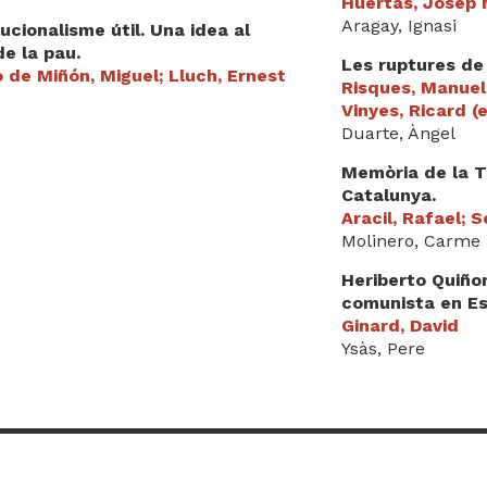
Huertas, Josep M
Aragay, Ignasi
ucionalisme útil. Una idea al
de la pau.
Les ruptures de 
 de Miñón, Miguel; Lluch, Ernest
Risques, Manuel;
Vinyes, Ricard (
Duarte, Àngel
Memòria de la Tr
Catalunya.
Aracil, Rafael; S
Molinero, Carme
Heriberto Quiño
comunista en Es
Ginard, David
Ysàs, Pere