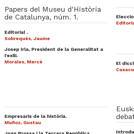
Videoteca
Papers del Museu d'Història
de Catalunya, núm. 1.
Eleccio
Termes legals
Editori
Editorial .
Sobrequés, Jaume
Josep Irla, President de la Generalitat a
l'exili.
Morales, Mercè
El dicc
Casacu
Eusk
debat
Empresaris de la història.
Muñoz, Gustau
Introdu
Joan Brossa i la Tercera República.