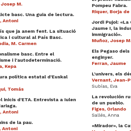
 Josep M.
Pompeu Fabra.
Riquer, Borja de
licte basc. Una guia de lectura.
, Antoni
Jordi Pujol: «La
Jaume I, la indus
ís que ja anem fent. La situació
immigració».
tica i cultural al País Basc.
Muñoz, Josep M
dia, M. Carmen
Els Pegaso dels 
onalisme basc. Entre el
enginyer.
isme i l'autodeterminació.
Ferran, Jaume
a, Kepa
L'univers, els d
ura política estatal d'Euskal
Vernant, Jean-P
Subías, Eva
qui, Tomás
La revolución ru
l inicis d'ETA. Entrevista a Iulen
de un pueblo.
ariaga.
Figes, Orlando
, Antoni
Sallés, Anna
ins de la pau.
«Mirador», la Ca
, Antoni