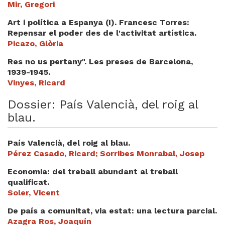
Mir, Gregori
Videoteca
Art i política a Espanya (I). Francesc Torres:
Termes legals
Repensar el poder des de l'activitat artística.
Picazo, Glòria
Res no us pertany". Les preses de Barcelona,
1939-1945.
Vinyes, Ricard
Dossier: País Valencià, del roig al
blau.
País Valencià, del roig al blau.
Pérez Casado, Ricard; Sorribes Monrabal, Josep
Economia: del treball abundant al treball
qualificat.
Soler, Vicent
De país a comunitat, via estat: una lectura parcial.
Azagra Ros, Joaquín