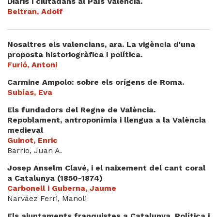
Diaris i ciutadans al País Valencià.
Beltran, Adolf
Nosaltres els valencians, ara. La vigència d'una
proposta historiogràfica i política.
Furió, Antoni
Carmine Ampolo: sobre els orígens de Roma.
Subías, Eva
Els fundadors del Regne de València.
Repoblament, antroponímia i llengua a la València
medieval
Guinot, Enric
Barrio, Juan A.
Josep Anselm Clavé, i el naixement del cant coral
a Catalunya (1850-1874)
Carbonell i Guberna, Jaume
Narváez Ferri, Manoli
Els ajuntaments franquistes a Catalunya. Política i