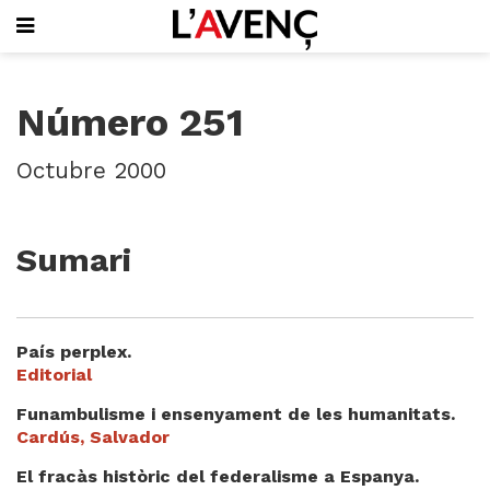
SUBSCRIU-T'HI
Número 251
PORTADA
QUI SOM
Octubre 2000
L'AVENÇ PAPER
PLECS D'HISTÒRIA LOCAL
LLIBRES
Sumari
PUBLICITAT
AGENDA
VIDEOTECA
País perplex.
Focus
Editorial
Entrevistes
Funambulisme i ensenyament de les humanitats.
Actualitat
Cardús, Salvador
El llibre de la setmana
El fracàs històric del federalisme a Espanya.
Mirador