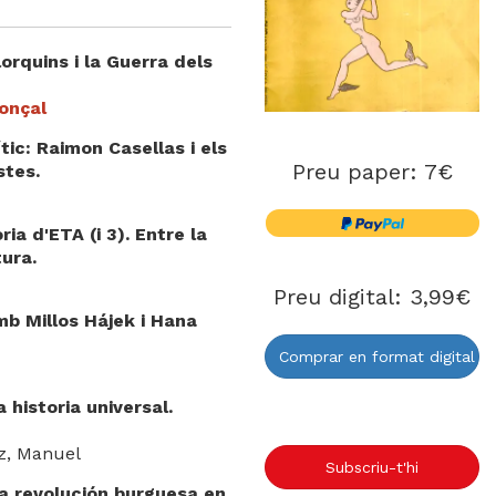
lorquins i la Guerra dels
onçal
tic: Raimon Casellas i els
Preu paper: 7€
stes.
ria d'ETA (i 3). Entre la
tura.
Preu digital: 3,99€
b Millos Hájek i Hana
Comprar en format digital
 historia universal.
z, Manuel
Subscriu-t'hi
la revolución burguesa en