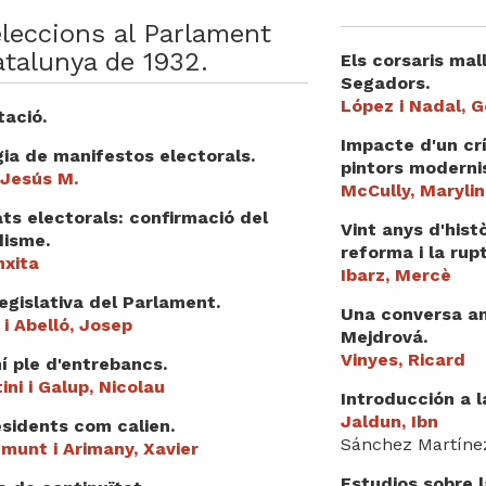
leccions al Parlament
atalunya de 1932.
Els corsaris mal
Segadors.
López i Nadal, G
tació.
Impacte d'un crí
ia de manifestos electorals.
pintors moderni
 Jesús M.
McCully, Marylin
ts electorals: confirmació del
Vint anys d'histò
disme.
reforma i la rup
nxita
Ibarz, Mercè
legislativa del Parlament.
Una conversa am
i Abelló, Josep
Mejdrová.
Vinyes, Ricard
í ple d'entrebancs.
ini i Galup, Nicolau
Introducción a la
Jaldun, Ibn
sidents com calien.
Sánchez Martíne
munt i Arimany, Xavier
Estudios sobre 