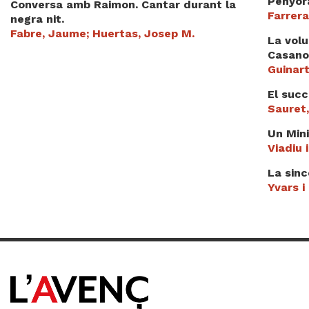
Penyora
Conversa amb Raimon. Cantar durant la
Farrera
negra nit.
Fabre, Jaume; Huertas, Josep M.
La volu
Casano
Guinart
El suc
Sauret
Un Min
Viadiu 
La since
Yvars i