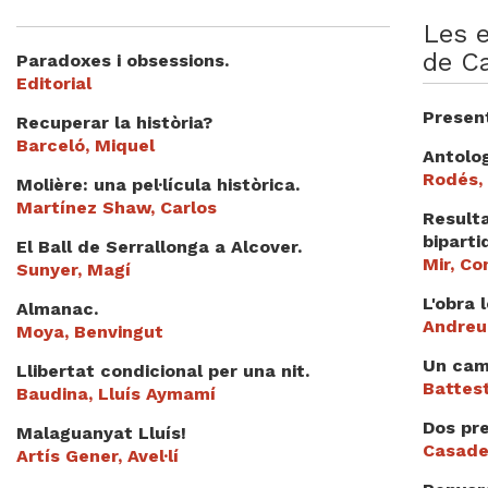
Videoteca
Les e
de C
Paradoxes i obsessions.
Termes legals
Editorial
Presen
Recuperar la història?
Barceló, Miquel
Antolog
Rodés,
Molière: una pel·lícula històrica.
Martínez Shaw, Carlos
Resulta
biparti
El Ball de Serrallonga a Alcover.
Mir, Co
Sunyer, Magí
L'obra 
Almanac.
Andreu 
Moya, Benvingut
Un cam
Llibertat condicional per una nit.
Battest
Baudina, Lluís Aymamí
Dos pre
Malaguanyat Lluís!
Casade
Artís Gener, Avel·lí