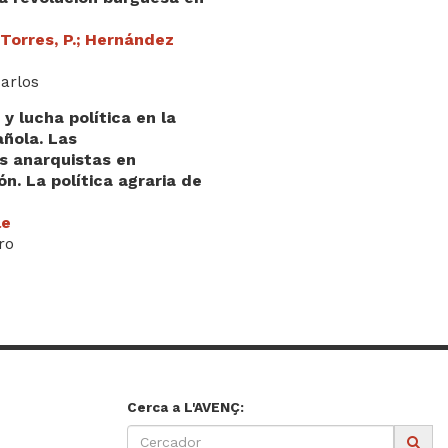
 Torres, P.; Hernández
arlos
y lucha política en la
añola. Las
es anarquistas en
n. La política agraria de
le
ro
Cerca a L'AVENÇ: