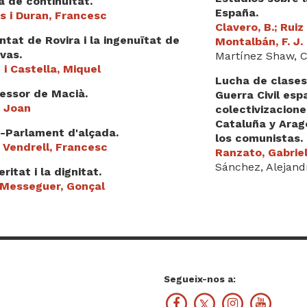
 de continuïtat.
España.
s i Duran, Francesc
Clavero, B.; Ruiz
ntat de Rovira i la ingenuïtat de
Montalbán, F. J.
vas.
Martínez Shaw, C
 i Castella, Miquel
Lucha de clases 
cessor de Macià.
Guerra Civil esp
, Joan
colectivizacion
Cataluña y Aragó
i-Parlament d'alçada.
los comunistas.
i Vendrell, Francesc
Ranzato, Gabrie
Sánchez, Alejand
ritat i la dignitat.
 Messeguer, Gonçal
Segueix-nos a: