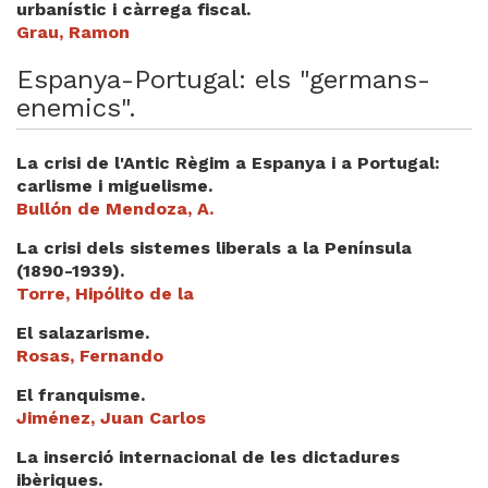
urbanístic i càrrega fiscal.
Videoteca
Grau, Ramon
Termes legals
Espanya-Portugal: els "germans-
enemics".
La crisi de l'Antic Règim a Espanya i a Portugal:
carlisme i miguelisme.
Bullón de Mendoza, A.
La crisi dels sistemes liberals a la Península
(1890-1939).
Torre, Hipólito de la
El salazarisme.
Rosas, Fernando
El franquisme.
Jiménez, Juan Carlos
La inserció internacional de les dictadures
ibèriques.