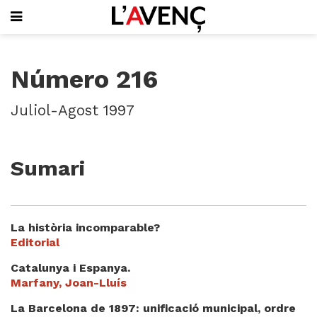
SUBSCRIU-T'HI
Número 216
PORTADA
QUI SOM
Juliol-Agost 1997
L'AVENÇ PAPER
PLECS D'HISTÒRIA LOCAL
LLIBRES
Sumari
PUBLICITAT
AGENDA
VIDEOTECA
La història incomparable?
Focus
Editorial
Entrevistes
Catalunya i Espanya.
Actualitat
Marfany, Joan-Lluís
El llibre de la setmana
La Barcelona de 1897: unificació municipal, ordre
Mirador