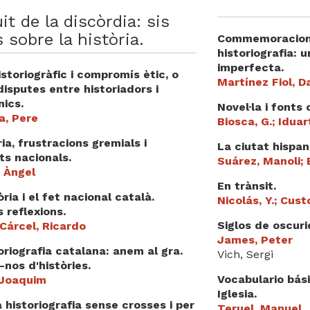
uit de la discòrdia: sis
 sobre la història.
Commemoracions
historiografia: 
imperfecta.
istoriogràfic i compromís ètic, o
Martínez Fiol, D
disputes entre historiadors i
nics.
Novel·la i fonts 
a, Pere
Biosca, G.; Iduar
ria, frustracions gremials i
La ciutat hispa
ats nacionals.
Suárez, Manoli; 
, Àngel
En trànsit.
òria i el fet nacional català.
Nicolás, Y.; Cust
 reflexions.
Siglos de oscuri
Cárcel, Ricardo
James, Peter
oriografia catalana: anem al gra.
Vich, Sergi
nos d'històries.
Vocabulario bási
 Joaquim
Iglesia.
 historiografia sense crosses i per
Teruel, Manuel