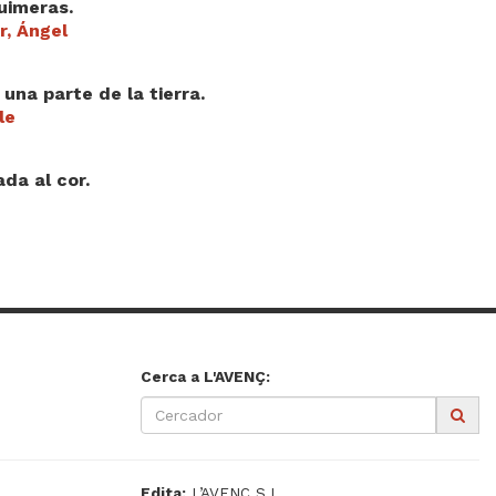
uimeras.
r, Ángel
na parte de la tierra.
le
da al cor.
Cerca a L'AVENÇ:
Edita:
L’AVENÇ S.L.