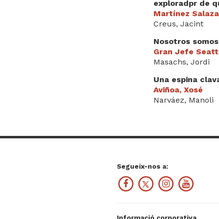
exploradpr de q
Martínez Salaza
Creus, Jacint
Nosotros somos u
Gran Jefe Seatt
Masachs, Jordi
Una espina clava
Aviñoa, Xosé
Narváez, Manoli
Segueix-nos a:
Informació corporativa