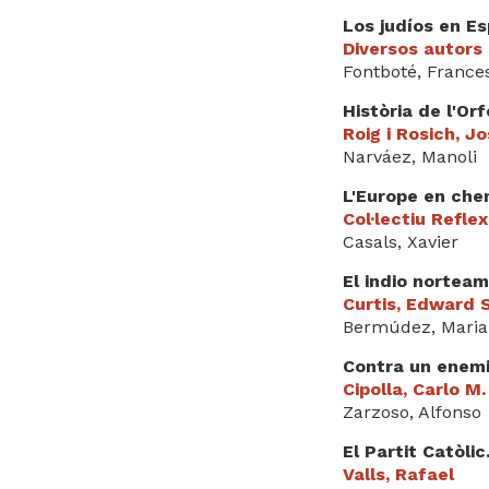
Los judíos en Es
Diversos autors
Fontboté, France
Història de l'Or
Roig i Rosich, J
Narváez, Manoli
L'Europe en che
Col·lectiu Reflex
Casals, Xavier
El indio norteamer
Curtis, Edward S
Bermúdez, Maria;
Contra un enemig
Cipolla, Carlo M.
Zarzoso, Alfonso
El Partit Catòlic
Valls, Rafael