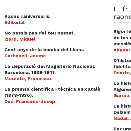
Videoteca
El fr
raons
Raons i aniversaris.
Termes legals
Editorial
Rigor h
No passis pas del teu passat.
de les 
Izard, Miquel
messià
Cent anys de la bomba del Liceu.
Anguer
Carbonell, Jaume
D'histò
La depuració del Magisterio Nacional:
fidelit
Barcelona, 1939-1941.
Duarte
Morente, Francisco
La hist
La premsa científica i tècnica en català
Algunes
(1878-1936).
García 
Deó, Francesc-Josep
La hist
Deixem-
Nadal,
Per una