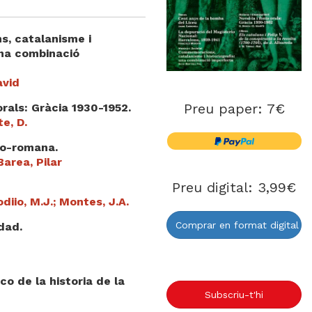
, catalanisme i
una combinació
avid
Preu paper: 7€
orals: Gràcia 1930-1952.
te, D.
no-romana.
Barea, Pilar
Preu digital: 3,99€
odiio, M.J.; Montes, J.A.
Comprar en format digital
dad.
co de la historia de la
Subscriu-t'hi