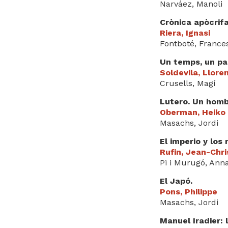
Narváez, Manoli
Crònica apòcrifa
Riera, Ignasi
Fontboté, France
Un temps, un paí
Soldevila, Llore
Crusells, Magí
Lutero. Un hombr
Oberman, Heiko 
Masachs, Jordi
El imperio y los
Rufin, Jean-Chr
Pi i Murugó, Ann
El Japó.
Pons, Philippe
Masachs, Jordi
Manuel Iradier: