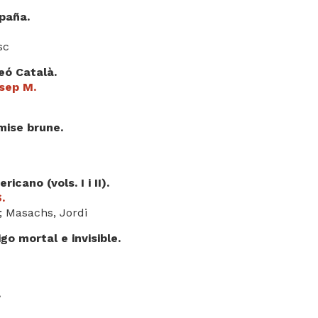
paña.
sc
feó Català.
osep M.
mise brune.
icano (vols. I i II).
.
 Masachs, Jordi
o mortal e invisible.
.