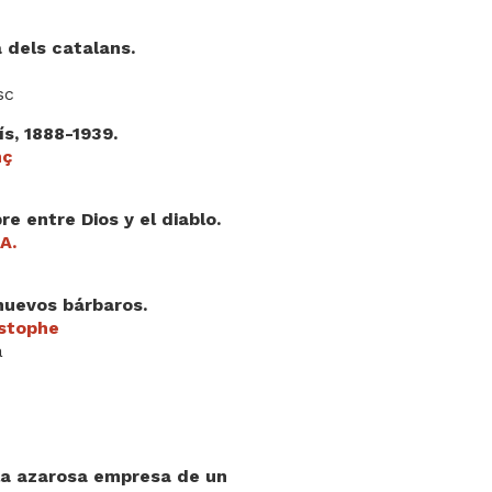
 dels catalans.
sc
s, 1888-1939.
nç
e entre Dios y el diablo.
A.
 nuevos bárbaros.
istophe
a
 la azarosa empresa de un