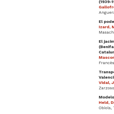
(1939-1
Gallofr
Anguera
El pode
Izard, 
Masachs
El jaci
(Benifa
Catalu
Mascort
Francès
Transp
Valenci
Vidal, 
Zarzoso
Modelo
Held, D
Obiols, 