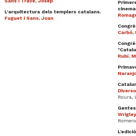
Sans i Travé, Josep
Primer
cinema
L'arquitectura dels templers catalans.
Romagu
Fuguet i Sans, Joan
Congré
Carbó,
Congrés
"Catalu
Rubí, 
Primave
Naranj
Catalun
Divers
Roura, 
Gentes,
Wrigley,
Romero
L'edici