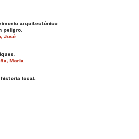
rimonio arquitectónico
 peligro.
o, José
iques.
aña, Maria
istoria local.