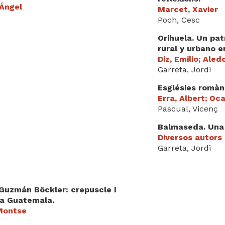
 Ángel
Marcet, Xavier
Poch, Cesc
Orihuela. Un pat
rural y urbano en
Diz, Emilio; Aled
Garreta, Jordi
Esglésies romàn
Erra, Albert; Oc
Pascual, Vicenç
Balmaseda. Una h
Diversos autors
Garreta, Jordi
 Guzmán Böckler: crepuscle i
 a Guatemala.
Montse