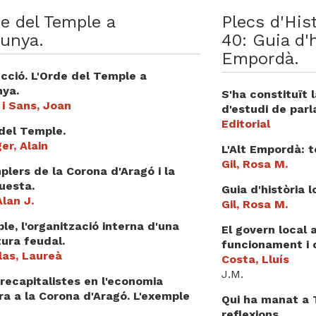
e del Temple a
Plecs d'His
lunya.
40: Guia d'h
Empordà.
cció. L'Orde del Temple a
nya.
S'ha constituït 
i Sans, Joan
d'estudi de parl
Editorial
del Temple.
er, Alain
L'Alt Empordà: t
Gil, Rosa M.
plers de la Corona d'Aragó i la
uesta.
Guia d'història l
Alan J.
Gil, Rosa M.
le, l'organització interna d'una
El govern local a
ura feudal.
funcionament i 
las, Laureà
Costa, Lluís
J.M.
recapitalistes en l'economia
a a la Corona d'Aragó. L'exemple
Qui ha manat a T
.
reflexions.