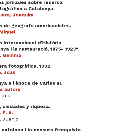
es jornades sobre recerca
togràfica a Catalunya.
era, Joaquim
s de geògrafs americanistes.
 Miquel
 Internacional d'Història
nya i la restauració, 1875- 1923".
M. Gemma
ra fotogràfica, 1992.
o, Joan
ya a l'època de Carles III.
os autors
Lluís
 ciudades y riqueza.
 E. A.
, Juanjo
ó catalana i la censura franquista