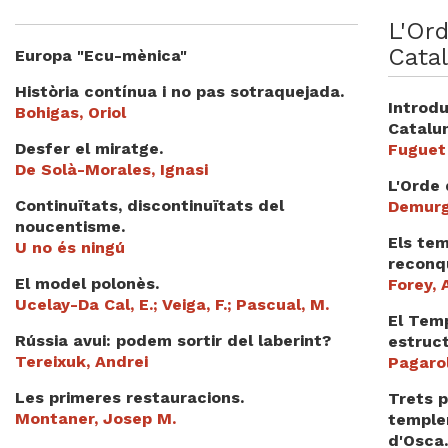
Videoteca
L'Ord
Cata
Europa "Ecu-mènica"
Termes legals
Història contínua i no pas sotraquejada.
Introdu
Bohigas, Oriol
Catalu
Desfer el miratge.
Fuguet 
De Solà-Morales, Ignasi
L'Orde 
Continuïtats, discontinuïtats del
Demurg
noucentisme.
Els tem
U no és ningú
reconq
El model polonès.
Forey, 
Ucelay-Da Cal, E.; Veiga, F.; Pascual, M.
El Temp
Rússia avui: podem sortir del laberint?
estruct
Tereixuk, Andrei
Pagaro
Les primeres restauracions.
Trets p
Montaner, Josep M.
templer
d'Osca