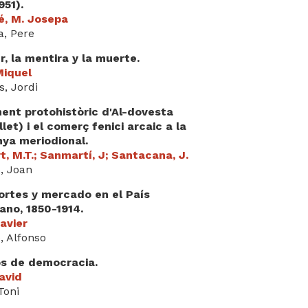
951).
é, M. Josepa
, Pere
r, la mentira y la muerte.
Miquel
, Jordi
ment protohistòric d'Al-dovesta
llet) i el comerç fenici arcaic a la
nya meriodional.
, M.T.; Sanmartí, J; Santacana, J.
, Joan
ortes y mercado en el País
ano, 1850-1914.
Javier
, Alfonso
s de democracia.
avid
Toni