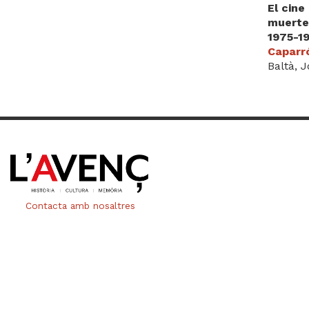
El cine
muerte 
1975-19
Caparró
Baltà, J
Contacta amb nosaltres