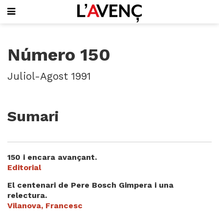
SUBSCRIU-T'HI
Número 150
PORTADA
QUI SOM
Juliol-Agost 1991
L'AVENÇ PAPER
PLECS D'HISTÒRIA LOCAL
LLIBRES
Sumari
PUBLICITAT
AGENDA
VIDEOTECA
150 i encara avançant.
Focus
Editorial
Entrevistes
El centenari de Pere Bosch Gimpera i una
Actualitat
relectura.
El llibre de la setmana
Vilanova, Francesc
Mirador