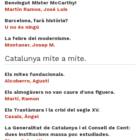
Benvingut Mister McCarthy!
Videoteca
Martín Ramos, José Luis
Termes legals
Barcelona, farà història?
U no és ningú
La febre del modernisme.
Montaner, Josep M.
Catalunya mite a mite.
Els mites fundacionals.
Alcoberro, Agustí
Els almogàvers no van caure d'una figuera.
Martí, Ramon
Els Trastàmara i la crisi del segle XV.
Casals, Àngel
La Generalitat de Catalunya i el Consell de Cent:
dues institucions massa poc estudiades.