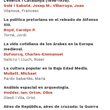
L'exèrcit i Catalunya (1898-1936).
Solé i Sabaté, Josep M.; Villarroya, Joan
Vilanova, Francesc
La política pretoriana en el reinado de Alfonso
XIII.
Boyd, Carolyn P.
Torné, Jordi
La vida cotidiana de los árabes en la Europa
medieval.
Dufourcq, Charles-Emmanuel
Salicrú i Lluch, Roser
La cultura popular en la Baja Edad Media.
Mullett, Michael
Pardo Sabartés, Maria
Análisis espacial en arqueología.
Hodder, Ian; Orton, Olive
Olesti i Vila, Oriol
Aires de República, aires de cruzada: la Guerra