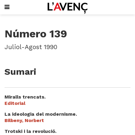
SUBSCRIU-T'HI
Número 139
PORTADA
QUI SOM
Juliol-Agost 1990
L'AVENÇ PAPER
PLECS D'HISTÒRIA LOCAL
LLIBRES
Sumari
PUBLICITAT
AGENDA
VIDEOTECA
Miralls trencats.
Focus
Editorial
Entrevistes
La ideologia del modernisme.
Actualitat
Bilbeny, Norbert
El llibre de la setmana
Trotski i la revolució.
Mirador