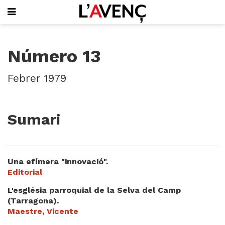
SUBSCRIU-T'HI
Número 13
PORTADA
QUI SOM
Febrer 1979
L'AVENÇ PAPER
PLECS D'HISTÒRIA LOCAL
LLIBRES
Sumari
PUBLICITAT
AGENDA
VIDEOTECA
Una efímera "innovació".
Focus
Editorial
Entrevistes
L'església parroquial de la Selva del Camp
Actualitat
(Tarragona).
El llibre de la setmana
Maestre, Vicente
Mirador