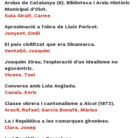
Arxius de Catalunya (6). Biblioteca i Arxiu Històric
Videoteca
Municipal d'Olot.
Sala Giralt, Carme
Termes legals
Aproximació a l'obra de Lluís Pericot.
Junyent, Emili
El país civilitzat que era Dinamarca.
Ventalló, Joaquim
Joaquim Xirau, l'exploració d'un idealisme no
egocèntric.
Vicens, Toni
Conversa amb Lola Anglada.
Canals, Enric
Classe obrera i cantonalisme a Alcoi (1873).
Aracil, Rafael; García Bonafé, Màrius
La I República a les comarques gironines.
Clara, Josep