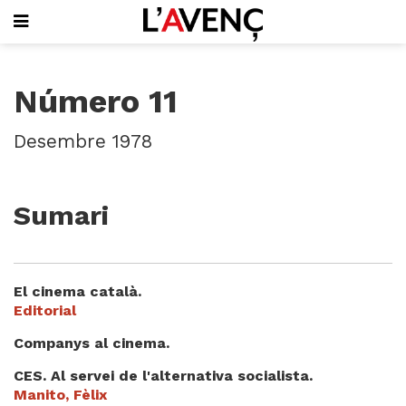
SUBSCRIU-T'HI
Número 11
PORTADA
QUI SOM
Desembre 1978
L'AVENÇ PAPER
PLECS D'HISTÒRIA LOCAL
LLIBRES
Sumari
PUBLICITAT
AGENDA
VIDEOTECA
El cinema català.
Focus
Editorial
Entrevistes
Companys al cinema.
Actualitat
El llibre de la setmana
CES. Al servei de l'alternativa socialista.
Manito, Fèlix
Mirador