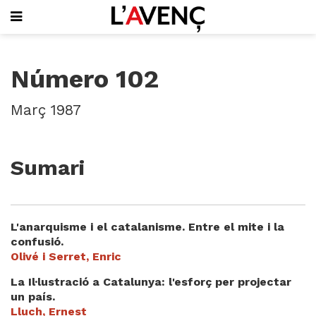
SUBSCRIU-T'HI
Número 102
PORTADA
QUI SOM
Març 1987
L'AVENÇ PAPER
PLECS D'HISTÒRIA LOCAL
LLIBRES
Sumari
PUBLICITAT
AGENDA
VIDEOTECA
L'anarquisme i el catalanisme. Entre el mite i la
Focus
confusió.
Olivé i Serret, Enric
Entrevistes
Actualitat
La Il·lustració a Catalunya: l'esforç per projectar
El llibre de la setmana
un país.
Mirador
Lluch, Ernest