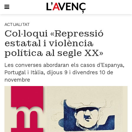
SUBSCRIU-T'HI
ACTUALITAT
Col·loqui «Repressió
PORTADA
estatal i violència
QUI SOM
política al segle XX»
L'AVENÇ PAPER
PLECS D'HISTÒRIA LOCAL
LLIBRES
Les converses abordaran els casos d'Espanya,
PUBLICITAT
Portugal i Itàlia, dijous 9 i divendres 10 de
AGENDA
novembre
VIDEOTECA
Focus
Entrevistes
Actualitat
El llibre de la setmana
Mirador