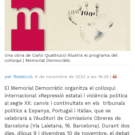
Videoteca
Termes legals
Una obra de Carlo Quattrucci il·lustra el programa del
col·loqui | Memorial Democràtic
per Redacció
,
8 de novembre de 2023 a les 16:26
|
El Memorial Democràtic organitza el col·loqui
internacional «Repressió estatal i violència política
al segle XX: canvis i continuïtats en els tribunals
polítics a Espanya, Portugal i Itàlia», que se
celebrarà a l'Auditori de Comissions Obreres de
Barcelona (Via Laietana, 16. Barcelona). Durant dos
dies, dijous 9 i divendres 10 de novembre, el debat