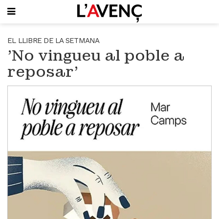
SUBSCRIU-T'HI
EL LLIBRE DE LA SETMANA
'No vingueu al poble a
PORTADA
reposar'
QUI SOM
L'AVENÇ PAPER
PLECS D'HISTÒRIA LOCAL
LLIBRES
PUBLICITAT
AGENDA
VIDEOTECA
Focus
Entrevistes
Actualitat
El llibre de la setmana
Mirador