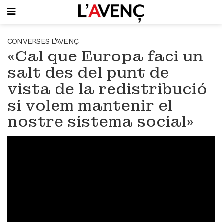
SUBSCRIU-T'HI
CONVERSES L'AVENÇ
«Cal que Europa faci un
PORTADA
salt des del punt de
QUI SOM
vista de la redistribució
L'AVENÇ PAPER
PLECS D'HISTÒRIA LOCAL
si volem mantenir el
LLIBRES
nostre sistema social»
PUBLICITAT
AGENDA
VIDEOTECA
Focus
Entrevistes
Actualitat
El llibre de la setmana
Mirador