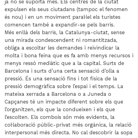
ja no se suporta més. Els centres de la ciutat
expulsen els seus ciutadans (tampoc el fenomen
és nou) i en un moviment paral·lel els turistes
comencen també a expandir-se pels barris.
Més enllà dels barris, la Catalunya-ciutat, sense
una mirada condescendent ni romantitzada,
obliga a escoltar les demandes i reivindicar la
molta i bona feina que es fa amb menys recursos i
menys ressò mediàtic que a la capital. Surts de
Barcelona i surts d’una certa sensació d’olla a
pressió. És una sensació fins i tot física de la
pressió demogràfica sobre l’espai i el temps. La
mateixa xerrada a Barcelona o a Juneda o
Capçanes té un impacte diferent sobre els que
l’organitzen, els que la condueixen i els que
l’escolten. Els combois són més evidents, la
col·laboració públic-privat més orgànica, la relació
interpersonal més directa. No cal descobrir la sopa