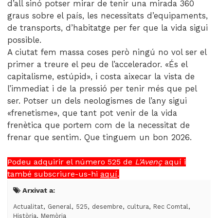
d’all sinó potser mirar de tenir una mirada 360
graus sobre el país, les necessitats d’equipaments,
de transports, d’habitatge per fer que la vida sigui
possible.
A ciutat fem massa coses però ningú no vol ser el
primer a treure el peu de l’accelerador. «És el
capitalisme, estúpid», i costa aixecar la vista de
l’immediat i de la pressió per tenir més que pel
ser. Potser un dels neologismes de l’any sigui
«frenetisme», que tant pot venir de la vida
frenètica que portem com de la necessitat de
frenar que sentim. Que tinguem un bon 2026.
Podeu adquirir el número 525 de
L'Avenç
aquí
i
també subscriure-us-hi
aquí
.
Arxivat a:
,
,
,
,
,
,
Actualitat
General
525
desembre
cultura
Rec Comtal
,
Història
Memòria