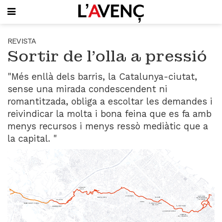
SUBSCRIU-T'HI
REVISTA
Sortir de l'olla a pressió
PORTADA
QUI SOM
"Més enllà dels barris, la Catalunya-ciutat,
L'AVENÇ PAPER
sense una mirada condescendent ni
PLECS D'HISTÒRIA LOCAL
romantitzada, obliga a escoltar les demandes i
LLIBRES
reivindicar la molta i bona feina que es fa amb
PUBLICITAT
menys recursos i menys ressò mediàtic que a
AGENDA
la capital. "
VIDEOTECA
Focus
Entrevistes
Actualitat
El llibre de la setmana
Mirador