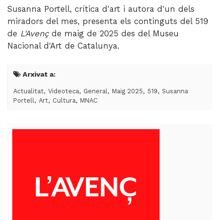
Videoteca
Susanna Portell, crítica d'art i autora d'un dels
miradors del mes, presenta els continguts del 519
Termes legals
de
L'Avenç
de maig de 2025 des del Museu
Nacional d'Art de Catalunya.
Arxivat a:
,
,
,
,
,
Actualitat
Videoteca
General
Maig 2025
519
Susanna
,
,
,
Portell
Art
Cultura
MNAC