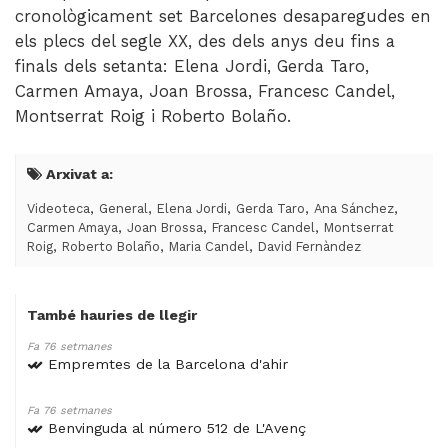
cronològicament set Barcelones desaparegudes en
els plecs del segle XX, des dels anys deu fins a
finals dels setanta: Elena Jordi, Gerda Taro,
Carmen Amaya, Joan Brossa, Francesc Candel,
Montserrat Roig i Roberto Bolaño.
Arxivat a:
,
,
,
,
,
Videoteca
General
Elena Jordi
Gerda Taro
Ana Sánchez
,
,
,
Carmen Amaya
Joan Brossa
Francesc Candel
Montserrat
,
,
,
Roig
Roberto Bolaño
Maria Candel
David Fernàndez
També hauries de llegir
Fa 76 setmanes
Empremtes de la Barcelona d'ahir
Fa 76 setmanes
Benvinguda al número 512 de L'Avenç