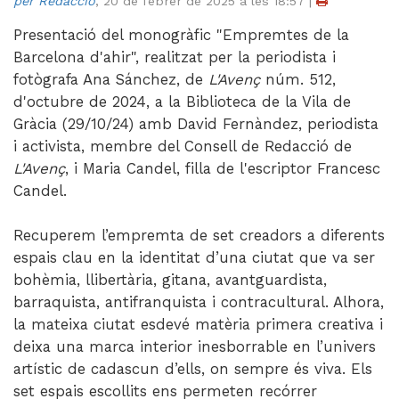
per Redacció
,
20 de febrer de 2025 a les 18:57
|
Videoteca
Presentació del monogràfic "Empremtes de la
Termes legals
Barcelona d'ahir", realitzat per la periodista i
fotògrafa Ana Sánchez, de
L'Avenç
núm. 512,
d'octubre de 2024, a la Biblioteca de la Vila de
Gràcia (29/10/24) amb David Fernàndez, periodista
i activista, membre del Consell de Redacció de
L'Avenç
, i Maria Candel, filla de l'escriptor Francesc
Candel.
Recuperem l’empremta de set creadors a diferents
espais clau en la identitat d’una ciutat que va ser
bohèmia, llibertària, gitana, avantguardista,
barraquista, antifranquista i contracultural. Alhora,
la mateixa ciutat esdevé matèria primera creativa i
deixa una marca interior inesborrable en l’univers
artístic de cadascun d’ells, on sempre és viva. Els
set espais escollits ens permeten recórrer